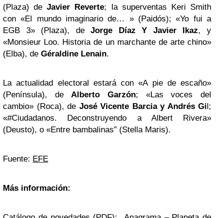
(Plaza) de
Javier Reverte
; la superventas Keri Smith
con «El mundo imaginario de… » (Paidós); «Yo fui a
EGB 3» (Plaza), de
Jorge Díaz Y Javier Ikaz
, y
«Monsieur Loo. Historia de un marchante de arte chino»
(Elba), de
Géraldine Lenain
.
La actualidad electoral estará con «A pie de escaño»
(Península), de
Alberto Garzón
; «Las voces del
cambio» (Roca), de
José Vicente Barcia y Andrés Gi
l;
«#Ciudadanos. Deconstruyendo a Albert Rivera»
(Deusto), o «Entre bambalinas” (Stella Maris).
Fuente:
EFE
Más información:
Catálogo de novedades (PDF): Anagrama – Planeta de