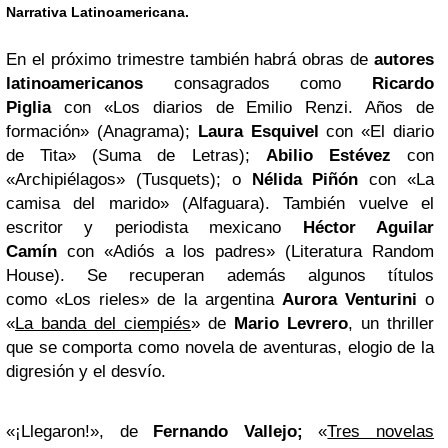
Narrativa Latinoamericana.
En el próximo trimestre también habrá obras de
autores
latinoamericanos
consagrados como
Ricardo
Piglia
con «Los diarios de Emilio Renzi. Años de
formación» (Anagrama);
Laura Esquivel
con «El diario
de Tita» (Suma de Letras);
Abilio Estévez
con
«Archipiélagos» (Tusquets); o
Nélida Piñón
con «La
camisa del marido» (Alfaguara). También vuelve el
escritor y periodista mexicano
Héctor Aguilar
Camín
con «Adiós a los padres» (Literatura Random
House). Se recuperan además algunos títulos
como «Los rieles» de la argentina
Aurora Venturini
o
«
La banda del ciempiés
» de
Mario Levrero
, un thriller
que se comporta como novela de aventuras, elogio de la
digresión y el desvío.
«¡Llegaron!», de
Fernando Vallejo;
«
Tres novelas