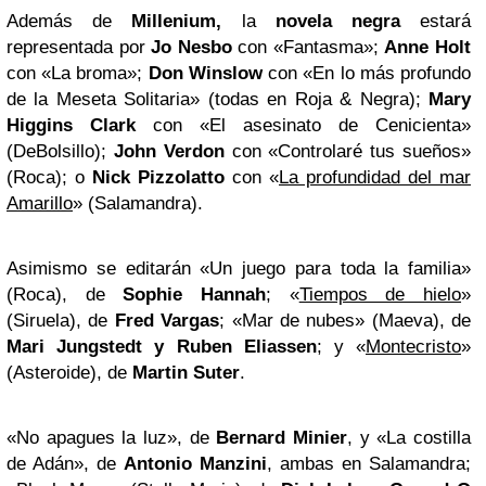
Además de
Millenium,
la
novela negra
estará
representada por
Jo Nesbo
con «Fantasma»;
Anne Holt
con «La broma»;
Don Winslow
con «En lo más profundo
de la Meseta Solitaria» (todas en Roja & Negra);
Mary
Higgins Clark
con «El asesinato de Cenicienta»
(DeBolsillo);
John Verdon
con «Controlaré tus sueños»
(Roca); o
Nick Pizzolatto
con «
La profundidad del mar
Amarillo
» (Salamandra).
Asimismo se editarán «Un juego para toda la familia»
(Roca), de
Sophie Hannah
; «
Tiempos de hielo
»
(Siruela), de
Fred Vargas
; «Mar de nubes» (Maeva), de
Mari Jungstedt y Ruben Eliassen
; y «
Montecristo
»
(Asteroide), de
Martin Suter
.
«No apagues la luz», de
Bernard Minier
, y «La costilla
de Adán», de
Antonio Manzini
, ambas en Salamandra;