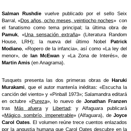
Salman Rushdie
vuelve publicado por el sello Seix
Barral, «
Dos años, ocho meses, veintiocho noches
» con
el fanatismo como tema principal; la última obra de
Pamuk
, «
Una sensación extraña
» (Literatura Random
House, LRH); la nueva del último Nobel
Patrick
Modiano
, «
Ropero de la infancia
», así como «
La ley del
menor
», de
Ian McEwan
y «
La Zona de Interés
», de
Martin Amis
(en Anagrama).
Tusquets presenta las dos primeras obras de
Haruki
Murakami
, que el autor mantenía inéditas: «
Escucha la
canción del viento
» y «
Pinball 1973
»; Salamandra editará
en octubre «
Pureza
», lo nuevo de
Jonathan Franzen
tras
Más afuera
y
Libertad
; y Alfaguara publicará
«
Mágico, sombrío, impenetrable
» (Alfaguara), de
Joyce
Carol Oates
. El volumen reúne trece cuentos enlazados
por la angustia humana que Carol Oates descubre en la