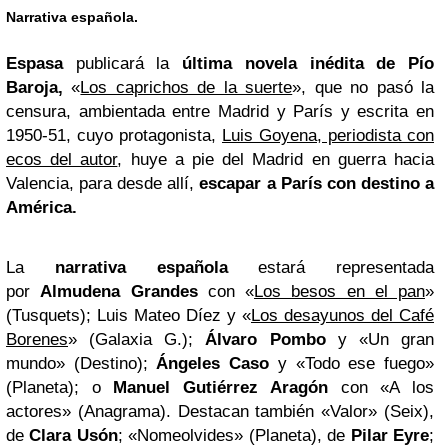
Narrativa española.
Espasa
publicará la
última novela inédita de Pío
Baroja,
«
Los caprichos de la suerte
», que no pasó la
censura, ambientada entre Madrid y París y escrita en
1950-51, cuyo protagonista,
Luis Goyena, periodista con
ecos del autor
, huye a pie del Madrid en guerra hacia
Valencia, para desde allí,
escapar a París con destino a
América.
La
narrativa española
estará representada
por
Almudena Grandes
con «
Los besos en el pan
»
(Tusquets); Luis Mateo Díez y «
Los desayunos del Café
Borenes
» (Galaxia G.);
Álvaro Pombo
y «Un gran
mundo» (Destino);
Ángeles Caso
y «Todo ese fuego»
(Planeta); o
Manuel Gutiérrez Aragón
con «A los
actores» (Anagrama).
Destacan también «Valor» (Seix),
de
Clara Usón
; «Nomeolvides» (Planeta), de
Pilar Eyre
;