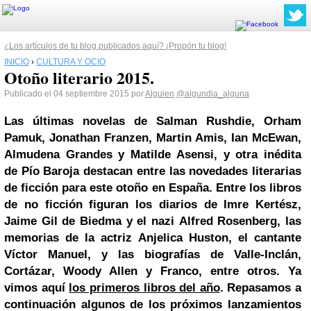
¿Los artículos de tu blog publicados aquí? ¡Propón tu blog!
INICIO
›
CULTURA Y OCIO
Otoño literario 2015.
Publicado el 04 septiembre 2015 por
Alguien
@algundia_alguna
Las últimas novelas de Salman Rushdie, Orham
Pamuk, Jonathan Franzen, Martin Amis, Ian McEwan,
Almudena Grandes
y Matilde Asensi, y otra inédita
de Pío Baroja destacan entre las novedades literarias
de ficción para este otoño en España. Entre los libros
de no ficción figuran los diarios de Imre Kertész,
Jaime
Gil de Biedma
y el nazi Alfred Rosenberg, las
memorias de la actriz Anjelica Huston, el cantante
Víctor Manuel, y las biografías de Valle-Inclán,
Cortázar,
Woody Allen
y Franco, entre otros. Ya
vimos aquí
los primeros libros del año
. Repasamos a
continuación algunos de los próximos lanzamientos