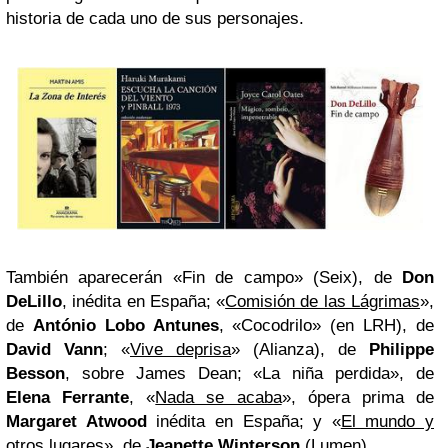
historia de cada uno de sus personajes.
También aparecerán «
Fin de campo
» (Seix), de
Don
DeLillo
, inédita en España; «
Comisión de las Lágrimas
»,
de
António Lobo Antunes
, «
Cocodrilo
» (en LRH), de
David Vann
; «
Vive deprisa
» (Alianza), de
Philippe
Besson
, sobre James Dean; «
La niña perdida
», de
Elena Ferrante
, «
Nada se acaba
», ópera prima de
Margaret Atwood
inédita en España; y «
El mundo y
otros lugares
», de
Jeanette Winterson
(Lumen).