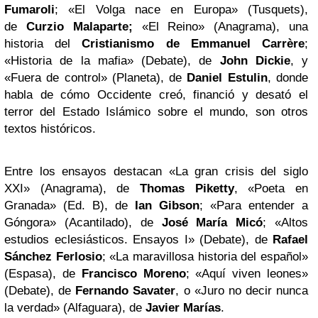
Fumaroli
; «El Volga nace en Europa» (Tusquets),
de
Curzio Malaparte;
«El Reino» (Anagrama), una
historia del
Cristianismo de Emmanuel Carrère
;
«Historia de la mafia» (Debate), de
John Dickie
, y
«Fuera de control» (Planeta), de
Daniel Estulin
, donde
habla de cómo Occidente creó, financió y desató el
terror del Estado Islámico sobre el mundo, son otros
textos históricos.
Entre los ensayos destacan «La gran crisis del siglo
XXI» (Anagrama), de
Thomas Piketty
, «Poeta en
Granada» (Ed. B), de
Ian Gibson
; «Para entender a
Góngora» (Acantilado), de
José María Micó
; «Altos
estudios eclesiásticos. Ensayos I» (Debate), de
Rafael
Sánchez Ferlosio
; «La maravillosa historia del español»
(Espasa), de
Francisco Moreno
; «Aquí viven leones»
(Debate), de
Fernando Savater
, o «Juro no decir nunca
la verdad» (Alfaguara), de
Javier Marías
.