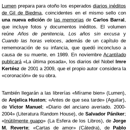
Lumen
prepara para otoño los esperados
diarios inéditos
de Gil de Biedma
, coincidentes en el mismo sello con
una nueva edición
de
las memorias
de
Carlos Barral
,
que incluye fotos y documentos inéditos. El volumen
reúne
Años de penitencia
,
Los años sin excusa
y
Cuando las horas veloces
, además de un capítulo de
rememoración de su infancia, que quedó inconcluso a
causa de su muerte, en 1989. En noviembre
Acantilado
publicará
«La última posada», los diarios del Nobel
Imre
Kertész
de 2001 a 2009, que el propio autor considera la
«coronación» de su obra.
También llegarán a las librerías «Mírame bien» (Lumen),
de
Anjelica Huston
; «Antes de que sea tarde» (Aguilar),
de
Víctor Manuel
; «Diario del anciano averiado. 2000-
2004» (Literatura Random House), de
Salvador
Pániker
;
«
Inútilmente guapo
» (La Esfera de los Libros), de
Jorge
M. Reverte
; «Cartas de amor» (Cátedra), de
Pablo