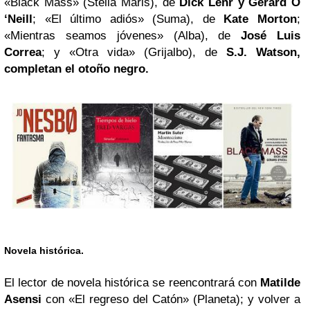
«Black Mass» (Stella Maris), de
Dick Lehr y Gerard O
‘Neill
; «El último adiós» (Suma), de
Kate Morton
;
«Mientras seamos jóvenes» (Alba), de
José Luis
Correa
; y «Otra vida» (Grijalbo), de
S.J. Watson,
completan el otoño negro.
Novela histórica.
El lector de novela histórica se reencontrará con
Matilde
Asensi
con «El regreso del Catón» (Planeta); y volver a