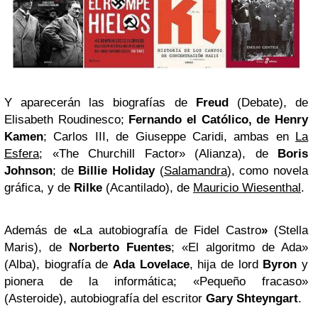
Y aparecerán las biografías de
Freud
(Debate), de
Elisabeth Roudinesco;
Fernando el Católico, de Henry
Kamen
; Carlos III, de Giuseppe Caridi, ambas en
La
Esfera
; «The Churchill Factor» (Alianza), de
Boris
Johnson
; de
Billie Holiday
(
Salamandra
), como novela
gráfica, y de
Rilke
(Acantilado), de
Mauricio Wiesenthal
.
Además de
«
La autobiografía de Fidel Castro
»
(Stella
Maris), de
Norberto Fuentes
; «El algoritmo de Ada»
(Alba), biografía de
Ada Lovelace
, hija de lord
Byron
y
pionera de la informática; «Pequeño fracaso»
(Asteroide), autobiografía del escritor
Gary Shteyngart
.