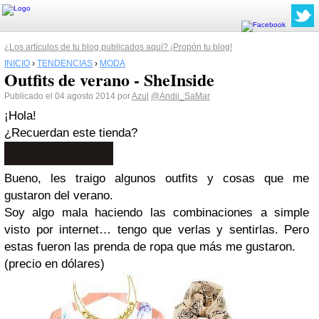
¿Los artículos de tu blog publicados aquí? ¡Propón tu blog!
INICIO
›
TENDENCIAS
›
MODA
Outfits de verano - SheInside
Publicado el 04 agosto 2014 por
Azul
@Andii_SaMar
¡Hola!
¿Recuerdan este tienda?
Bueno, les traigo algunos outfits y cosas que me
gustaron del verano.
Soy algo mala haciendo las combinaciones a simple
visto por internet… tengo que verlas y sentirlas. Pero
estas fueron las prenda de ropa que más me gustaron.
(precio en dólares)