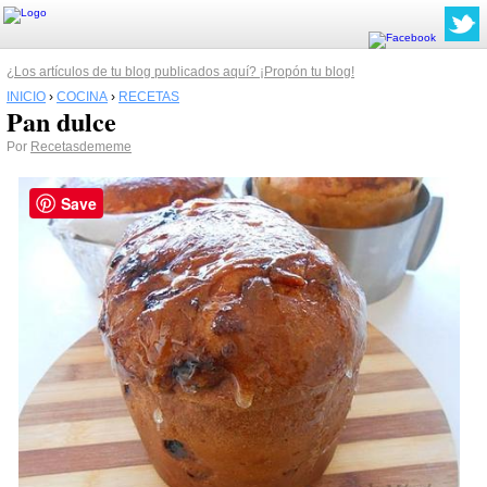
¿Los artículos de tu blog publicados aquí? ¡Propón tu blog!
INICIO
›
COCINA
›
RECETAS
Pan dulce
Por
Recetasdememe
Save