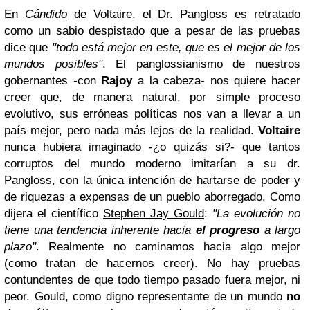
En
Cándido
de Voltaire, el Dr. Pangloss es retratado
como un sabio despistado que a pesar de las pruebas
dice que
"
todo está mejor en este, que es el mejor de los
mundos posibles
"
. El panglossianismo de nuestros
gobernantes -con
Rajoy
a la cabeza- nos quiere hacer
creer que, de manera natural, por simple proceso
evolutivo, sus erróneas políticas nos van a llevar a un
país mejor, pero nada más lejos de la realidad.
Voltaire
nunca hubiera imaginado -¿o quizás si?- que tantos
corruptos del mundo moderno imitarían a su dr.
Pangloss, con la única intención de hartarse de poder y
de riquezas a expensas de un pueblo aborregado.
Como
dijera el científico
Stephen Jay Gould
:
"La evolución no
tiene una tendencia inherente hacia
el progreso
a largo
plazo"
. Realmente no caminamos hacia algo mejor
(como tratan de hacernos creer). No hay pruebas
contundentes de que todo tiempo pasado fuera mejor, ni
peor. Gould, como digno representante de un mundo
no