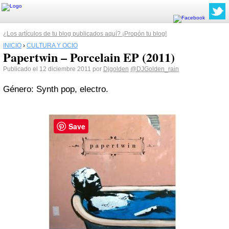
¿Los artículos de tu blog publicados aquí? ¡Propón tu blog!
INICIO
›
CULTURA Y OCIO
Papertwin – Porcelain EP (2011)
Publicado el 12 diciembre 2011 por
Djgolden
@DJGolden_rain
Género: Synth pop, electro.
Save