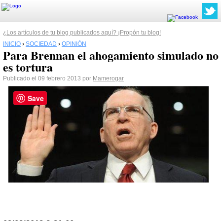
¿Los artículos de tu blog publicados aquí? ¡Propón tu blog!
INICIO
›
SOCIEDAD
›
OPINIÓN
Para Brennan el ahogamiento simulado no
es tortura
Publicado el 09 febrero 2013 por
Mamerogar
Save