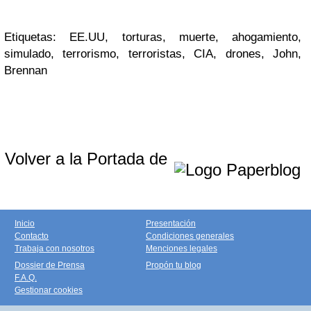
Etiquetas: EE.UU, torturas, muerte, ahogamiento,
simulado, terrorismo, terroristas, CIA, drones, John,
Brennan
Volver a la Portada de
Inicio
Presentación
Contacto
Condiciones generales
Trabaja con nosotros
Menciones legales
Dossier de Prensa
Propón tu blog
F.A.Q.
Gestionar cookies