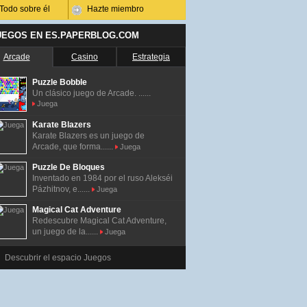
Todo sobre él
Hazte miembro
UEGOS EN ES.PAPERBLOG.COM
Arcade
Casino
Estrategia
Puzzle Bobble
Un clásico juego de Arcade. ......
Juega
Karate Blazers
Karate Blazers es un juego de
Arcade, que forma......
Juega
Puzzle De Bloques
Inventado en 1984 por el ruso Alekséi
Pázhitnov, e......
Juega
Magical Cat Adventure
Redescubre Magical Cat Adventure,
un juego de la......
Juega
Descubrir el espacio Juegos