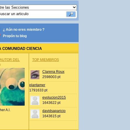
¿ Aún no eres miembro ?
Propón tu blog
A COMUNIDAD CIENCIA
 AUTOR DEL
TOP MIEMBROS
A
Clarena Roux
2598003 pt
plantamer
1791633 pt
evolucion2015
1643622 pt
her A.l.
davidsaparicio
1643615 pt