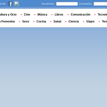
s en
Seudónimo
Contraseña
ltura y Ocio
Cine
Música
Libros
Comunicación
Tecnol
n Femenino
Sexo
Cocina
Salud
Ciencia
Viajes
Ten