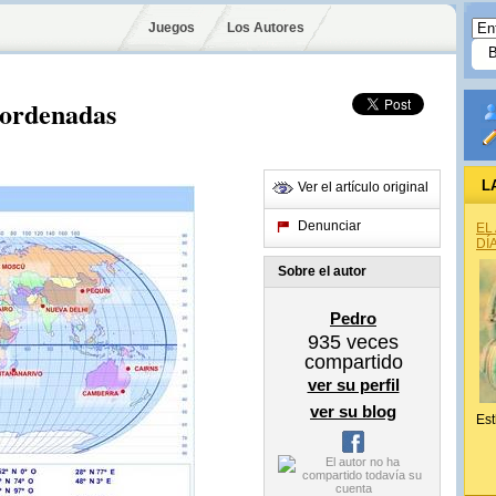
Juegos
Los Autores
oordenadas
L
Ver el artículo original
Denunciar
EL
DÍ
Sobre el autor
Pedro
935
veces
compartido
ver su perfil
ver su blog
Est