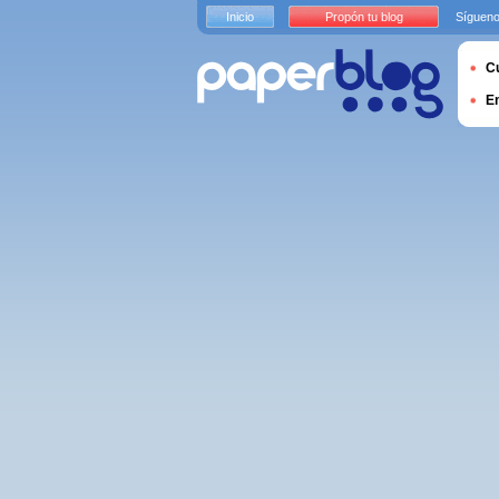
Inicio
Propón tu blog
Sígueno
Cu
E