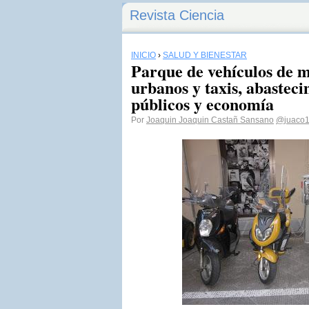
Revista Ciencia
INICIO
›
SALUD Y BIENESTAR
Parque de vehículos de m
urbanos y taxis, abasteci
públicos y economía
Por
Joaquin Joaquin Castañ Sansano
@juaco