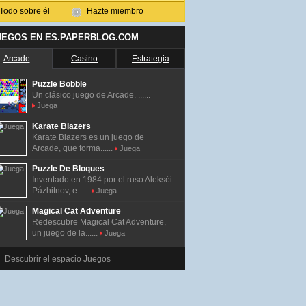
Todo sobre él
Hazte miembro
UEGOS EN ES.PAPERBLOG.COM
Arcade
Casino
Estrategia
Puzzle Bobble
Un clásico juego de Arcade. ......
Juega
Karate Blazers
Karate Blazers es un juego de
Arcade, que forma......
Juega
Puzzle De Bloques
Inventado en 1984 por el ruso Alekséi
Pázhitnov, e......
Juega
Magical Cat Adventure
Redescubre Magical Cat Adventure,
un juego de la......
Juega
Descubrir el espacio Juegos