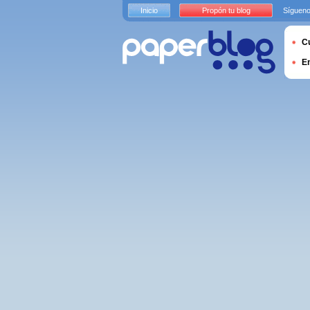
Inicio
Propón tu blog
Sígueno
Cu
E