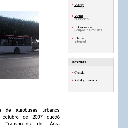
Málaga
Europa
Motril
ciudades
El Consorcio
Grupos de música
Internet
Internet
Revistas
Ciencia
Salud y Bienestar
a de autobuses urbanos
 octubre de 2007 quedó
e Transportes del Área