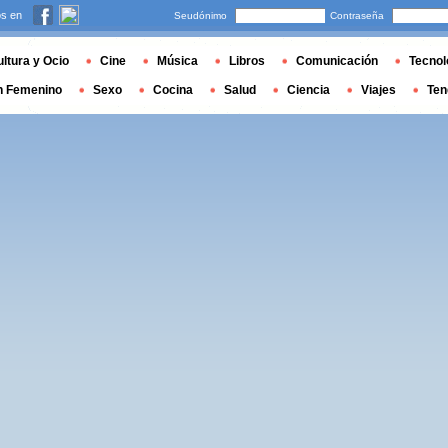
s en
Seudónimo
Contraseña
ltura y Ocio
Cine
Música
Libros
Comunicación
Tecnol
n Femenino
Sexo
Cocina
Salud
Ciencia
Viajes
Ten