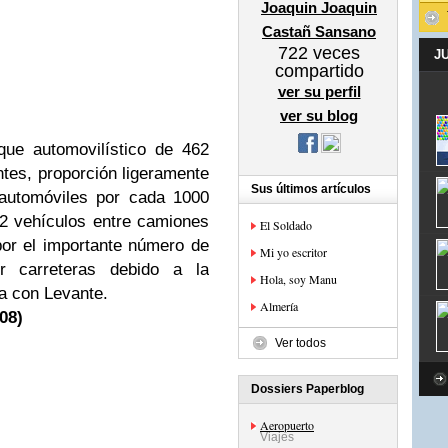
Joaquin Joaquin
Castañ Sansano
722
veces
J
compartido
ver su perfil
ver su blog
que automovilístico de 462
tes, proporción ligeramente
Sus últimos artículos
 automóviles por cada 1000
2 vehículos entre camiones
El Soldado
por el importante número de
Mi yo escritor
or carreteras debido a la
Hola, soy Manu
ia con Levante.
Almería
08)
Ver todos
Dossiers Paperblog
Aeropuerto
Viajes