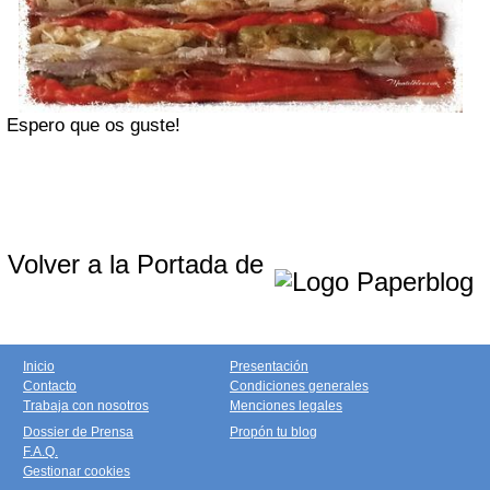
Espero que os guste!
Volver a la Portada de
Inicio
Presentación
Contacto
Condiciones generales
Trabaja con nosotros
Menciones legales
Dossier de Prensa
Propón tu blog
F.A.Q.
Gestionar cookies