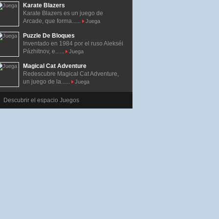
Karate Blazers
Karate Blazers es un juego de
Arcade, que forma......
Juega
Puzzle De Bloques
Inventado en 1984 por el ruso Alekséi
Pázhitnov, e......
Juega
Magical Cat Adventure
Redescubre Magical Cat Adventure,
un juego de la......
Juega
Descubrir el espacio Juegos