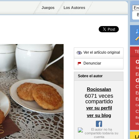
Juegos
Los Autores
T
Ver el artículo original
G
Denunciar
Se
E
Sobre el autor
G
C
Rociosalan
E
6071
veces
E
compartido
Ca
ver su perfil
C
ver su blog
Ba
Ma
L