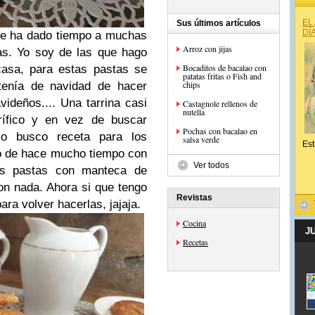
EL
Sus últimos artículos
DÍ
me ha dado tiempo a muchas
Arroz con jijas
as. Yo soy de las que hago
Bocaditos de bacalao con
casa, para estas pastas se
patatas fritas o Fish and
chips
enía de navidad de hacer
ideños.... Una tarrina casi
Castagnole rellenos de
nutella
rífico y en vez de buscar
Pochas con bacalao en
yo busco receta para los
salsa verde
Est
ro de hace mucho tiempo con
Ver todos
as pastas con manteca de
on nada. Ahora si que tengo
Revistas
ara volver hacerlas, jajaja.
Cocina
J
Recetas