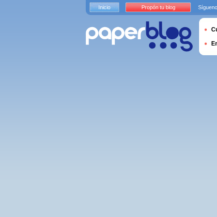
Inicio
Propón tu blog
Sígueno
Cu
E