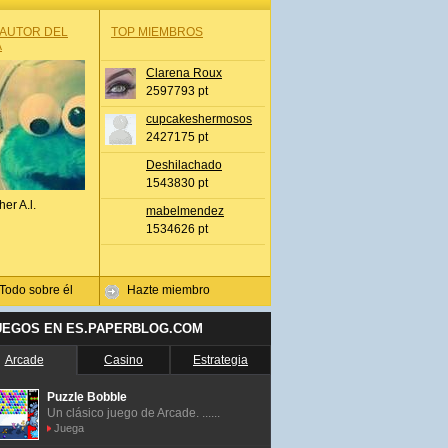
 AUTOR DEL
TOP MIEMBROS
A
Clarena Roux
2597793 pt
cupcakeshermosos
2427175 pt
Deshilachado
1543830 pt
her A.l.
mabelmendez
1534626 pt
Todo sobre él
Hazte miembro
UEGOS EN ES.PAPERBLOG.COM
Arcade
Casino
Estrategia
Puzzle Bobble
Un clásico juego de Arcade. ......
Juega