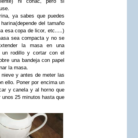
diente) ni coñac, pero si
use.
rina, ya sabes que puedes
 harina(depende del tamaño
esa copa de licor, etc.....)
masa sea compacta y no se
xtender la masa en una
 un rodillo y cortar con el
obre una bandeja con papel
inar la masa.
e nieve y antes de meter las
on ello. Poner por encima un
ar y canela y al horno que
ar unos 25 minutos hasta que