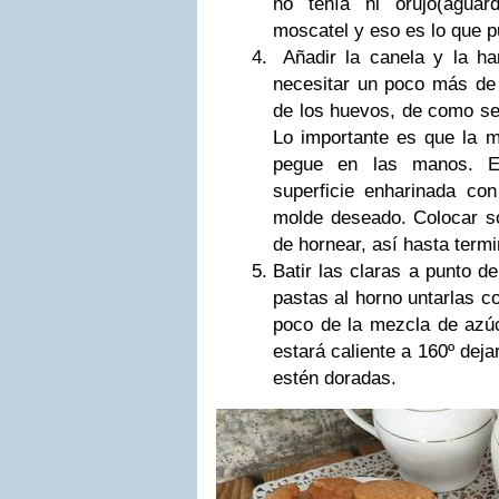
no tenía ni orujo(aguar
moscatel y eso es lo que p
Añadir la canela y la ha
necesitar un poco más de
de los huevos, de como sea 
Lo importante es que la 
pegue en las manos. E
superficie enharinada con
molde deseado. Colocar s
de hornear, así hasta term
Batir las claras a punto d
pastas al horno untarlas c
poco de la mezcla de azúc
estará caliente a 160º dej
estén doradas.