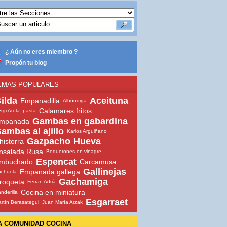
¿ Aún no eres miembro ?
Propón tu blog
EMAS POPULARES
ilda
Aceituna
Empanadilla
Albóndiga
Calamares fritos
rgi Arola
pasta
Gambas en gabardina
mpanada
ambas al ajillo
Karlos Arguiñano
Gazpacho
Hueva
historra
nsalada Rusa
Boquerones en vinagre
Espencat
mbuchado
Carcamusa
Gallinejas
Empanada gallega
chuela
Gachamiga
roqueta
Ferran Adrià
Cocina en miniatura
nderilla
Esgarraet
rtín Berasategui
Juan María Arzak
A COMUNIDAD COCINA