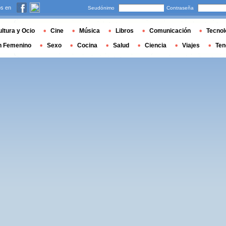
s en
Seudónimo
Contraseña
ltura y Ocio
Cine
Música
Libros
Comunicación
Tecnol
n Femenino
Sexo
Cocina
Salud
Ciencia
Viajes
Ten