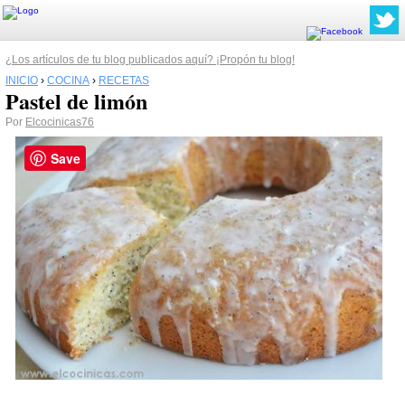
¿Los artículos de tu blog publicados aquí? ¡Propón tu blog!
INICIO
›
COCINA
›
RECETAS
Pastel de limón
Por
Elcocinicas76
Save