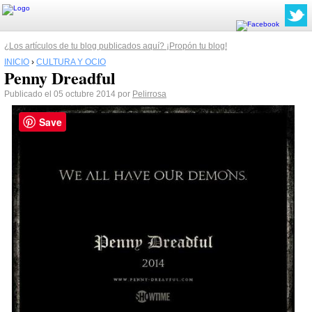
¿Los artículos de tu blog publicados aquí? ¡Propón tu blog!
INICIO
›
CULTURA Y OCIO
Penny Dreadful
Publicado el 05 octubre 2014 por
Pelirrosa
Save