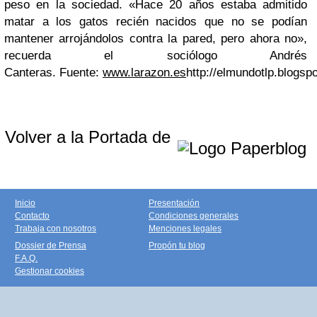
peso en la sociedad. «Hace 20 años estaba admitido
matar a los gatos recién nacidos que no se podían
mantener arrojándolos contra la pared, pero ahora no»,
recuerda el sociólogo Andrés
Canteras.
Fuente:
www.larazon.es
http://elmundotlp.blogsp
Volver a la Portada de
Inicio
Presentación
Contacto
Condiciones generales
Trabaja con nosotros
Menciones legales
Dossier de Prensa
Propón tu blog
F.A.Q.
Gestionar cookies