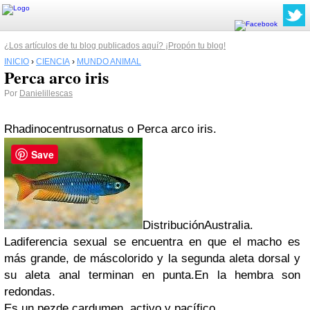
¿Los artículos de tu blog publicados aquí? ¡Propón tu blog!
INICIO
›
CIENCIA
›
MUNDO ANIMAL
Perca arco iris
Por
Danielillescas
Rhadinocentrusornatus o Perca arco iris.
Save
DistribuciónAustralia.
Ladiferencia sexual se encuentra en que el macho es
más grande, de máscolorido y la segunda aleta dorsal y
su aleta anal terminan en punta.En la hembra son
redondas.
Es un pezde cardumen, activo y pacífico.