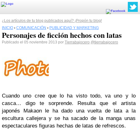
¿Los artículos de tu blog publicados aquí? ¡Propón tu blog!
INICIO
›
COMUNICACIÓN
›
PUBLICIDAD Y MARKETING
Personajes de ficción hechos con latas
Publicado el 05 noviembre 2013 por
Tierrabajocero
@tierrabajocero
Cuando uno cree que lo ha visto todo, va uno y lo
casca… digo te sorprende. Resulta que el artista
japonés Makaon le ha dado una vuelta de lata a la
escultura callejera y se ha sacado de la manga unas
espectaculares figuras hechas de latas de refrescos.