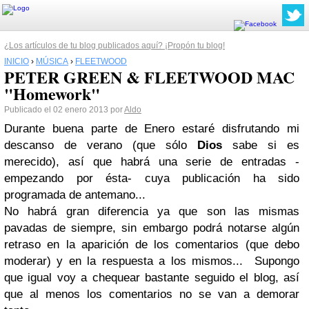
¿Los artículos de tu blog publicados aquí? ¡Propón tu blog!
INICIO
›
MÚSICA
›
FLEETWOOD
PETER GREEN & FLEETWOOD MAC
"Homework"
Publicado el 02 enero 2013 por
Aldo
Durante buena parte de Enero estaré disfrutando mi
descanso de verano
(que sólo
Dios
sabe si es
merecido), así que habrá una serie de entradas -
empezando por ésta- cuya publicación ha sido
programada de antemano...
No habrá gran diferencia ya que son las mismas
pavadas de siempre, sin embargo podrá notarse algún
retraso en la aparición de los comentarios (que debo
moderar) y en la respuesta a los mismos... Supongo
que igual voy a chequear bastante seguido el blog, así
que al menos los comentarios no se van a demorar