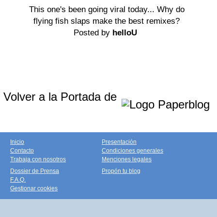
This one's been going viral today... Why do
flying fish slaps make the best remixes?
Posted by
helloU
Volver a la Portada de
Inicio
Presentación
Contacto
Condiciones generales
Trabaja con nosotros
Menciones legales
Dossier de Prensa
Propón tu blog
F.A.Q.
Gestionar cookies