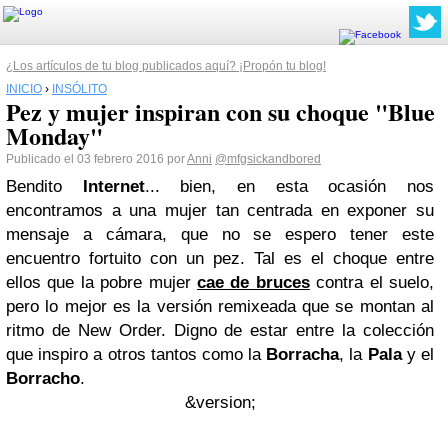
¿Los artículos de tu blog publicados aquí? ¡Propón tu blog!
INICIO
›
INSÓLITO
Pez y mujer inspiran con su choque "Blue
Monday"
Publicado el 03 febrero 2016 por
Anni
@mfgsickandbored
Bendito
Internet
... bien, en esta ocasión nos
encontramos a una mujer tan centrada en exponer su
mensaje a cámara, que no se espero tener este
encuentro fortuito con un pez. Tal es el choque entre
ellos que la pobre mujer
cae de bruces
contra el suelo,
pero lo mejor es la versión remixeada que se montan al
ritmo de New Order. Digno de estar entre la colección
que inspiro a otros tantos como la
Borracha
, la
Pala
y el
Borracho
.
&version;