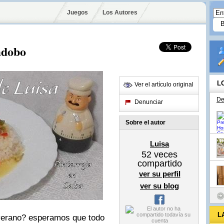
Juegos
Los Autores
 adobo
L
Ver el artículo original
De
Denunciar
Sobre el autor
Luisa
52
veces
compartido
ver su perfil
ver su blog
L
 verano? esperamos que todo