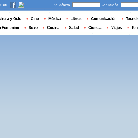
s en
Seudónimo
Contraseña
ltura y Ocio
Cine
Música
Libros
Comunicación
Tecnol
n Femenino
Sexo
Cocina
Salud
Ciencia
Viajes
Ten