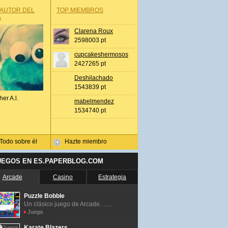
 AUTOR DEL
TOP MIEMBROS
A
Clarena Roux
2598003 pt
cupcakeshermosos
2427265 pt
Deshilachado
1543839 pt
her A.l.
mabelmendez
1534740 pt
Todo sobre él
Hazte miembro
UEGOS EN ES.PAPERBLOG.COM
Arcade
Casino
Estrategia
Puzzle Bobble
Un clásico juego de Arcade. ......
Juega
Karate Blazers