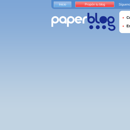
Inicio
Propón tu blog
Sígueno
Cu
E