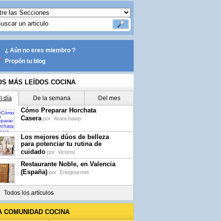
¿ Aún no eres miembro ?
Propón tu blog
OS MÁS LEÍDOS COCINA
l día
De la semana
Del mes
Cómo Preparar Horchata
Casera
por
Aranchawp
Los mejores dúos de belleza
para potenciar tu rutina de
cuidado
por
Vicensi
Restaurante Noble, en Valencia
(España)
por
Enogourmet
Todos los artículos
A COMUNIDAD COCINA