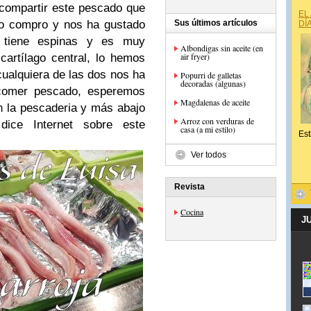
 compartir este pescado que
EL
lo compro y nos ha gustado
Sus últimos artículos
DÍ
 tiene espinas y es muy
Albondigas sin aceite (en
air fryer)
cartílago central, lo hemos
ualquiera de las dos nos ha
Popurri de galletas
decoradas (algunas)
 comer pescado, esperemos
Magdalenas de aceite
en la pescaderia y más abajo
Arroz con verduras de
ice Internet sobre este
casa (a mi estilo)
Est
Ver todos
Revista
Cocina
J