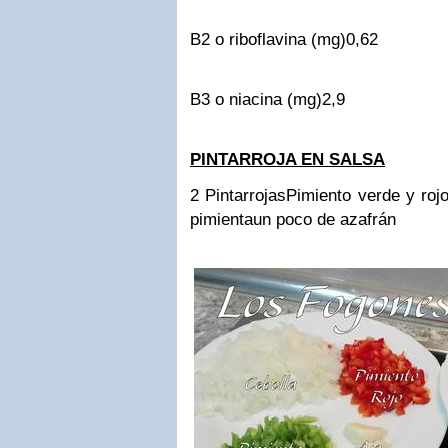
B2 o riboflavina (mg)
0,62
B3 o niacina (mg)
2,9
PINTARROJA EN SALSA
2 Pintarrojas
Pimiento verde y roj
pimienta
un poco de azafrán