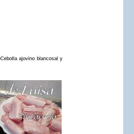
o
Cebolla
ajo
vino blanco
sal y