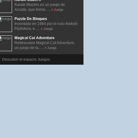
Karate Blazers es un juego de
Arcade, que forma......
Juega
Puzzle De Bloques
Inventado en 1984 por el ruso Alekséi
Pázhitnov, e......
Juega
Magical Cat Adventure
Redescubre Magical Cat Adventure,
un juego de la......
Juega
Descubrir el espacio Juegos