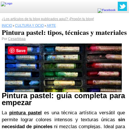
¿Los artículos de tu blog publicados aquí? ¡Propón tu blog!
INICIO
›
CULTURA Y OCIO
›
ARTE
Pintura pastel: tipos, técnicas y materiales
Por
Cesarbbaa
Save
Pintura pastel: guía completa para
empezar
La
pintura pastel
es una técnica artística versátil que
permite lograr colores intensos y texturas únicas
sin
necesidad de pinceles
ni mezclas complejas. Ideal para