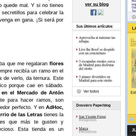
ver su blog
 quede mal. Y si no tienes
 secretillos para celebrar la
e venga en gana. ¡Si será por
Sus últimos artículos
L
Aprovecha al máximo las
EL
rebajas
DÍ
Live the Roof se despide
con un conciertazo
3 escapadas rurales cerca
aba que me regalaran
flores
de Madrid para disfrutar
del otoño
mpre recibía un ramo en el
3 planes divertidos en
a de verlo, da ternura. Este
Madrid para este otoño
lico porque cae en sábado.
Ver todos
, en el Mercado de Antón
Est
nte para hacer ramos, son
Dossiers Paperblog
nedor perfecto. Y en
AdHoc,
rrio de las Letras
tienes la
San Vicente Ferrer
Religiosos
lores que más te gusten y
Marca
cioso. Esta tienda es un
J
Periódicos