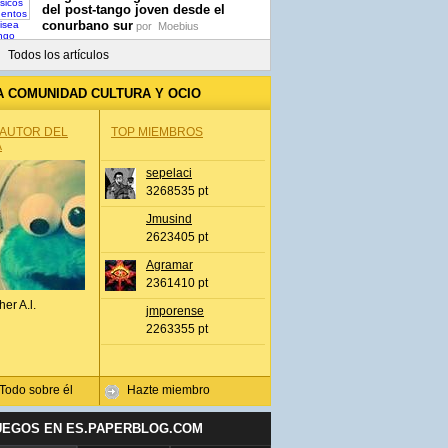
del post-tango joven desde el
conurbano sur
por
Moebius
Todos los artículos
A COMUNIDAD CULTURA Y OCIO
 AUTOR DEL
TOP MIEMBROS
A
sepelaci
3268535 pt
Jmusind
2623405 pt
Agramar
2361410 pt
her A.l.
jmporense
2263355 pt
Todo sobre él
Hazte miembro
UEGOS EN ES.PAPERBLOG.COM