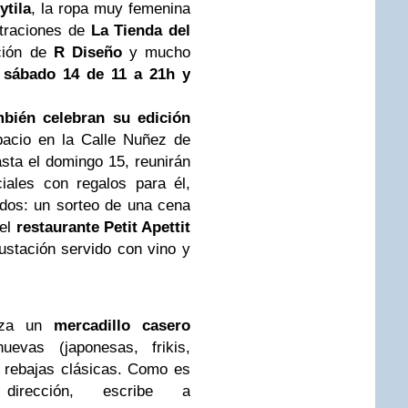
ytila
, la ropa muy femenina
straciones de
La Tienda del
ación de
R Diseño
y mucho
 sábado 14 de 11 a 21h y
bién celebran su edición
acio en la Calle Nuñez de
sta el domingo 15, reunirán
iales con regalos para él,
 dos: un sorteo de una cena
 el
restaurante Petit Apettit
stación servido con vino y
iza un
mercadillo casero
uevas (japonesas, frikis,
s rebajas clásicas. Como es
irección, escribe a