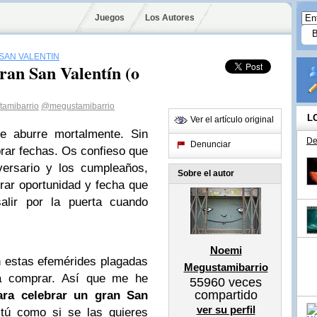
Juegos
Los Autores
SAN VALENTÍN
gran San Valentín (o
amibarrio
@megustamibarrio
L
Ver el artículo original
 aburre mortalmente. Sin
De
Denunciar
rar fechas. Os confieso que
versario y los cumpleaños,
Sobre el autor
drar oportunidad y fecha que
lir por la puerta cuando
Noemi
n estas efemérides plagadas
Megustamibarrio
a comprar. Así que me he
55960
veces
compartido
ara celebrar un gran San
ver su perfil
 tú como si se las quieres