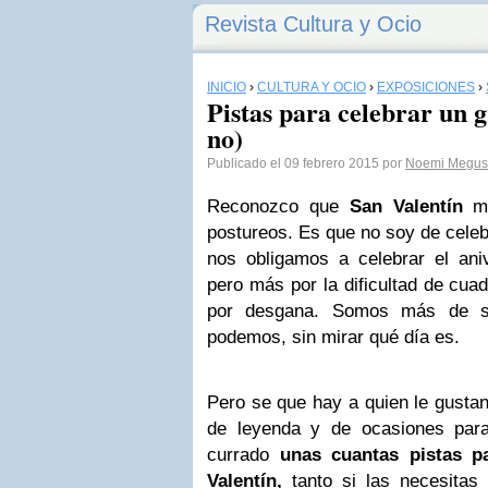
Revista Cultura y Ocio
INICIO
›
CULTURA Y OCIO
›
EXPOSICIONES
›
Pistas para celebrar un 
no)
Publicado el 09 febrero 2015 por
Noemi Megust
Reconozco que
San Valentín
me
postureos. Es que no soy de celeb
nos obligamos a celebrar el ani
pero más por la dificultad de cua
por desgana. Somos más de sa
podemos, sin mirar qué día es.
Pero se que hay a quien le gusta
de leyenda y de ocasiones par
currado
unas cuantas pistas p
Valentín,
tanto si las necesitas