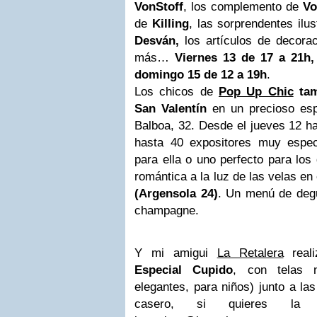
VonStoff
, los complemento de
Vo
de
Killing
, las sorprendentes ilu
Desván,
los artículos de decor
más…
Viernes 13 de 17 a 21h,
domingo 15 de 12 a 19h
.
Los chicos de
Pop Up Chic
tam
San Valentín
en un precioso esp
Balboa, 32. Desde el jueves 12 ha
hasta 40 expositores muy espec
para ella o uno perfecto para los
romántica a la luz de las velas en
(Argensola 24)
. Un menú de degu
champagne.
Y mi amigui
La Retalera
real
Especial Cupido
, con telas n
elegantes, para niños) junto a la
casero, si quieres la d