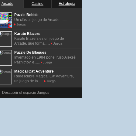
Arcade
Casino
Estrategia
Puzzle Bobble
Un clásico juego de Arcade. ......
Juega
Karate Blazers
Karate Blazers es un juego de
Arcade, que forma......
Juega
Puzzle De Bloques
Inventado en 1984 por el ruso Alekséi
Pázhitnov, e......
Juega
Magical Cat Adventure
Redescubre Magical Cat Adventure,
un juego de la......
Juega
Descubrir el espacio Juegos