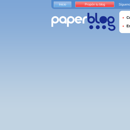
Inicio
Propón tu blog
Sígueno
Cu
E