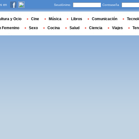
s en
Seudónimo
Contraseña
ltura y Ocio
Cine
Música
Libros
Comunicación
Tecnol
n Femenino
Sexo
Cocina
Salud
Ciencia
Viajes
Ten