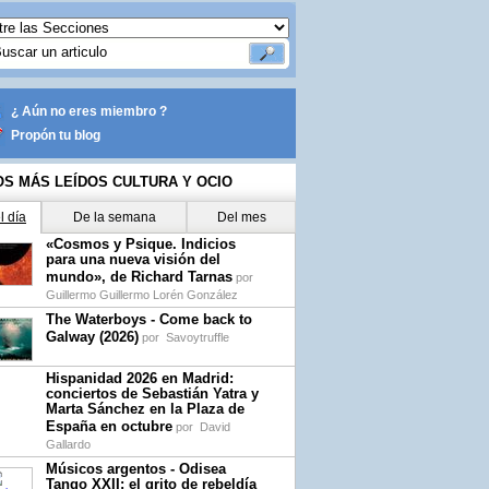
¿ Aún no eres miembro ?
Propón tu blog
OS MÁS LEÍDOS CULTURA Y OCIO
l día
De la semana
Del mes
«Cosmos y Psique. Indicios
para una nueva visión del
mundo», de Richard Tarnas
por
Guillermo Guillermo Lorén González
The Waterboys - Come back to
Galway (2026)
por
Savoytruffle
Hispanidad 2026 en Madrid:
conciertos de Sebastián Yatra y
Marta Sánchez en la Plaza de
España en octubre
por
David
Gallardo
Músicos argentos - Odisea
Tango XXII: el grito de rebeldía