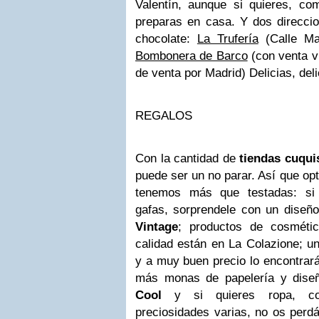
Valentín, aunque si quieres, com
preparas en casa. Y dos direccio
chocolate:
La Trufería
(Calle Ma
Bombonera de Barco
(con venta v
de venta por Madrid) Delicias, deli
REGALOS
Con la cantidad de
tiendas cuqui
puede ser un no parar. Así que op
tenemos más que testadas: si 
gafas, sorprendele con un diseño
Vintage
; productos de cosméti
calidad están en La Colazione; un
y a muy buen precio lo encontra
más monas de papelería y dis
Cool
y si quieres ropa, com
preciosidades varias, no os perd