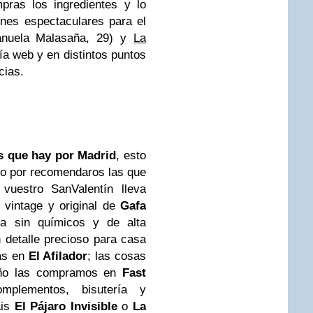
pras los ingredientes y lo
nes espectaculares para el
nuela Malasaña, 29) y
La
ía web y en distintos puntos
cias.
s que hay por Madrid
, esto
to por recomendaros las que
vuestro SanValentín lleva
 vintage y original de
Gafa
ca sin químicos y de alta
 detalle precioso para casa
rás en
El Afilador
; las cosas
eño las compramos en
Fast
plementos, bisutería y
áis
El Pájaro Invisible
o
La