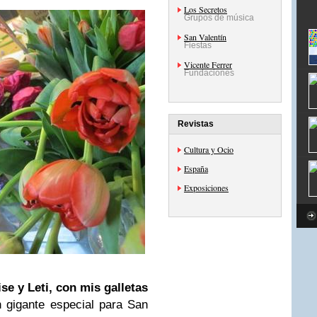
Los Secretos
Grupos de música
San Valentín
Fiestas
Vicente Ferrer
Fundaciones
Revistas
Cultura y Ocio
España
Exposiciones
ise y Leti, con mis galletas
 gigante especial para San