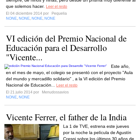
siempre, de niños y niñas, pero desde un prisma muy diferente al
que solemos hacer.
Leer el resto
El 04 diciembre 2014 por
Pequelia
NONE
NONE
NONE
NONE
,
,
,
VI edición del Premio Nacional de
Educación para el Desarrollo
"Vicente...
Este año,
en el mes de mayo, el colegio se presentó con el proyecto "Aula
del mundo y mercadillo solidario" , a la VI edición del Premio
Nacional de Educación...
Leer el resto
El 21 julio 2014 por
Menudossavios
NONE
NONE
,
Vicente Ferrer, el father de la India
La 1 de TVE, estrena este jueves
por la noche la película de Agustín
Crespi sobre los últimos 30 años de