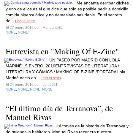
Me encanta derribar clichés
y uno de ellos es el que dice que sólo es posible pedir a domicilio
comida hipercalórica y no demasiado saludable. En el secreto
de...
Leer el resto
El 27 enero 2016 por
Manugme81
NONE
NONE
,
Entrevista en "Making Of E-Zine"
UN PASEO POR MADRID CON LOLA
MARINÉ 15 ENERO, 2016ENTREVISTAS DE LITERATURA /
LITERATURA Y CÓMICS / MAKING OF E-ZINE /PORTADA Lola
Mariné nació en...
Leer el resto
El 24 enero 2016 por
Lola2011
NONE
NONE
NONE
NONE
,
,
,
“El último día de Terranova”, de
Manuel Rivas
«A través de la historia de Terranova y
de quienes la habitaron, Manuel Rivas recupera nuestra