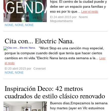
hijos: El centro de la ciudad puede y
debe ser un espacio para familias y
eso es por lo que...
Leer el resto
El 24 abril 2015 por
Noemi
Megustamibarrio
NONE
NONE
NONE
,
,
Cita con... Electric Nana.
"Wont Stop es una canción muy especial,
porque la compuse cuando decidí que tenía que hacer ciertos
cambios en mi vida."Electric Nana lanza esta semana a la...
Leer
el resto
El 20 abril 2015 por
Coverset
NONE
NONE
,
Inspiración Deco: 42 metros
cuadrados de estilo clásico renovado
Buenos días,Empezamos la semana
hoy martes (ayer en Vlc estuvimos