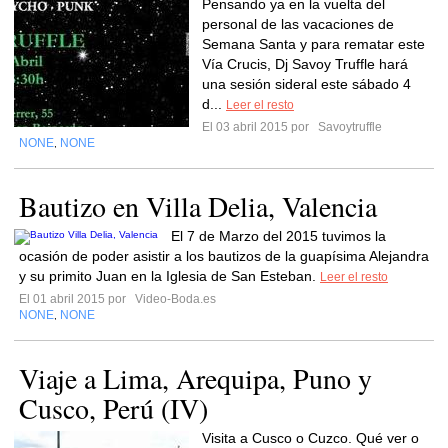
Pensando ya en la vuelta del
personal de las vacaciones de
Semana Santa y para rematar este
Vía Crucis, Dj Savoy Truffle hará
una sesión sideral este sábado 4
d...
Leer el resto
El 03 abril 2015 por
Savoytruffle
NONE
NONE
,
Bautizo en Villa Delia, Valencia
El 7 de Marzo del 2015 tuvimos la
ocasión de poder asistir a los bautizos de la guapísima Alejandra
y su primito Juan en la Iglesia de San Esteban.
Leer el resto
El 01 abril 2015 por
Video-Boda.es
NONE
NONE
,
Viaje a Lima, Arequipa, Puno y
Cusco, Perú (IV)
Visita a Cusco o Cuzco. Qué ver o