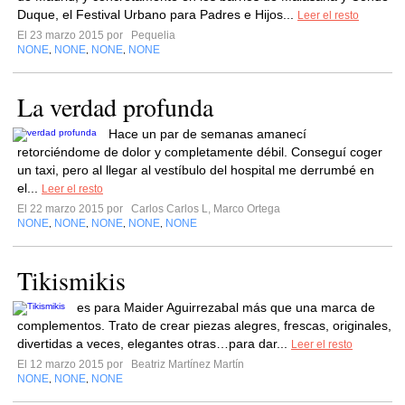
Duque, el Festival Urbano para Padres e Hijos...
Leer el resto
El 23 marzo 2015 por
Pequelia
NONE
NONE
NONE
NONE
,
,
,
La verdad profunda
Hace un par de semanas amanecí
retorciéndome de dolor y completamente débil. Conseguí coger
un taxi, pero al llegar al vestíbulo del hospital me derrumbé en
el...
Leer el resto
El 22 marzo 2015 por
Carlos Carlos L, Marco Ortega
NONE
NONE
NONE
NONE
NONE
,
,
,
,
Tikismikis
es para Maider Aguirrezabal más que una marca de
complementos. Trato de crear piezas alegres, frescas, originales,
divertidas a veces, elegantes otras…para dar...
Leer el resto
El 12 marzo 2015 por
Beatriz Martínez Martín
NONE
NONE
NONE
,
,