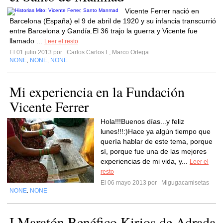
Vicente Ferrer nació en
Barcelona (España) el 9 de abril de 1920 y su infancia transcurrió
entre Barcelona y Gandía.El 36 trajo la guerra y Vicente fue
llamado ...
Leer el resto
El 01 julio 2013 por
Carlos Carlos L, Marco Ortega
NONE
NONE
NONE
,
,
Mi experiencia en la Fundación
Vicente Ferrer
Hola!!!Buenos días...y feliz
lunes!!!:)Hace ya algún tiempo que
quería hablar de este tema, porque
sí, porque fue una de las mejores
experiencias de mi vida, y...
Leer el
resto
El 06 mayo 2013 por
Migugacamisetas
NONE
NONE
,
I Maratón Benéfico Kirios de Adrada