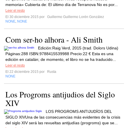
memoria» Cubierta de: El último día de Terranova No es por...
Leer el resto
El 30 diciembre 2015 por
Guillermo Guillermo Lorén González
NONE
NONE
,
Com ser-ho alhora - Ali Smith
Edición:Raig Verd, 2015 (trad. Dolors Udina)
Páginas:288 ISBN:9788415539988 Precio:22 € Esta es una
edición en catalán; de momento, el libro no se ha traducido...
Leer el resto
El 22 diciembre 2015 por
Rusta
NONE
Los Progroms antijudios del Siglo
XIV
LOS PROGROMS ANTIJUDÍOS DEL
SIGLO XIVUna de las consecuencias más evidentes de la crisis
del siglo XIV será las revueltas antijudías (progroms) que se...