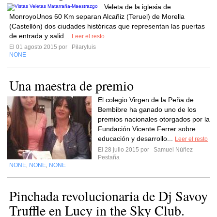
Veleta de la iglesia de
MonroyoUnos 60 Km separan Alcañiz (Teruel) de Morella
(Castellón) dos ciudades históricas que representan las puertas
de entrada y salid...
Leer el resto
El 01 agosto 2015 por
Pilaryluis
NONE
Una maestra de premio
El colegio Virgen de la Peña de
Bembibre ha ganado uno de los
premios nacionales otorgados por la
Fundación Vicente Ferrer sobre
educación y desarrollo...
Leer el resto
El 28 julio 2015 por
Samuel Núñez
Pestaña
NONE
NONE
NONE
,
,
Pinchada revolucionaria de Dj Savoy
Truffle en Lucy in the Sky Club.