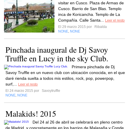
visitar en Cusco. Plaza de Armas de
Cusco. Barrio de San Blas. Templo
inca de Koricancha. Templo de La
Compañía. Calle Santa...
Leer el resto
El 29 marzo 2015 por
Ribalda
NONE
NONE
,
Pinchada inaugural de Dj Savoy
Truffle en Lucy in the sky Club.
Primera pinchada de Dj
Savoy Truffle en un nuevo club con ubicación conocida, en el que
daré rienda suelta a todos mis estilos, rock, pop, powerpop,
surf,...
Leer el resto
El 24 marzo 2015 por
Savoytruffle
NONE
NONE
,
Malakids! 2015
Del 24 al 26 de abril se celebrará en pleno centro
de Madrid, y concretamente en los barrios de Malasaña y Conde