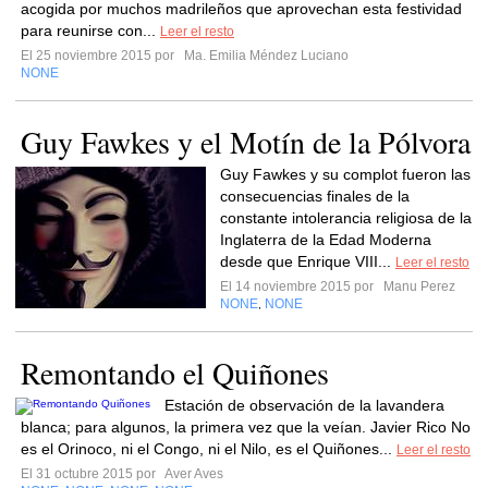
acogida por muchos madrileños que aprovechan esta festividad
para reunirse con...
Leer el resto
El 25 noviembre 2015 por
Ma. Emilia Méndez Luciano
NONE
Guy Fawkes y el Motín de la Pólvora
Guy Fawkes y su complot fueron las
consecuencias finales de la
constante intolerancia religiosa de la
Inglaterra de la Edad Moderna
desde que Enrique VIII...
Leer el resto
El 14 noviembre 2015 por
Manu Perez
NONE
NONE
,
Remontando el Quiñones
Estación de observación de la lavandera
blanca; para algunos, la primera vez que la veían. Javier Rico No
es el Orinoco, ni el Congo, ni el Nilo, es el Quiñones...
Leer el resto
El 31 octubre 2015 por
Aver Aves