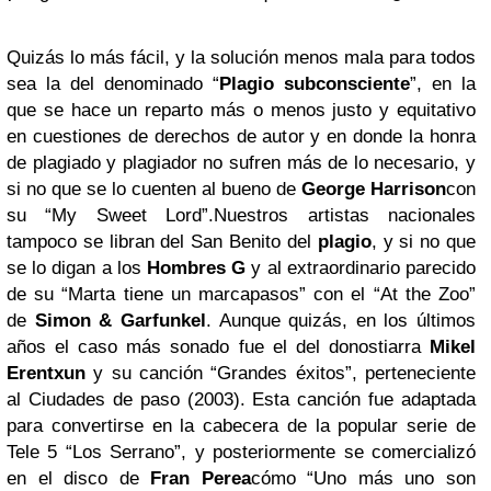
Quizás lo más fácil, y la solución menos mala para todos
sea la del denominado “
Plagio subconsciente
”, en la
que se hace un reparto más o menos justo y equitativo
en cuestiones de derechos de autor y en donde la honra
de plagiado y plagiador no sufren más de lo necesario, y
si no que se lo cuenten al bueno de
George Harrison
con
su “My Sweet Lord”.Nuestros artistas nacionales
tampoco se libran del San Benito del
plagio
, y si no que
se lo digan a los
Hombres G
y al extraordinario parecido
de su “Marta tiene un marcapasos” con el “At the Zoo”
de
Simon & Garfunkel
. Aunque quizás, en los últimos
años el caso más sonado fue el del donostiarra
Mikel
Erentxun
y su canción “Grandes éxitos”, perteneciente
al
Ciudades de paso
(2003). Esta canción fue adaptada
para convertirse en la cabecera de la popular serie de
Tele 5 “Los Serrano”, y posteriormente se comercializó
en el disco de
Fran Perea
cómo “Uno más uno son