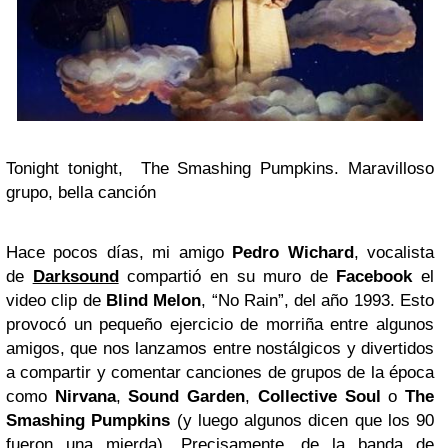
Tonight tonight, The Smashing Pumpkins. Maravilloso
grupo, bella canción
Hace pocos días, mi amigo
Pedro Wichard
, vocalista
de
Darksound
compartió en su muro de
Facebook
el
video clip de
Blind Melon
, “No Rain”, del año 1993. Esto
provocó un pequeño ejercicio de morriña entre algunos
amigos, que nos lanzamos entre nostálgicos y divertidos
a compartir y comentar canciones de grupos de la época
como
Nirvana
,
Sound Garden
,
Collective Soul
o
The
Smashing Pumpkins
(y luego algunos dicen que los 90
fueron una mierda). Precisamente, de la banda de