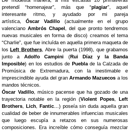
De modesta manera, a mis escasas 20 primaveras
pretendí “homenajear”, más que “
plagiar
”, aquel
interesante ritmo, y ayudado por mi pareja
artística,
Óscar Vadillo
(actualmente en el grupo
valenciano
Ambrós Chapel
, del que pronto tendremos
nuevas musicales en forma de disco) creamos el tema
“Charlie”, que fue incluída en aquella primera maqueta de
los
Left Brothers
,
Abre la puerta
(1998), que grabamos
junto a
Adolfo Campini
(
Rui Díaz y la Banda
Imposible
) en los estudios de
Puebla
de la Calzada de
Promúsica de Extremadura, con la inestimable e
imprescindible ayuda del gran
Armando Mazuecos
a los
mandos técnicos.
Óscar Vadillo
, músico pacense que ha gozado de una
trayectoria notable en la región (
Violent Popes
,
Left
Brothers
,
Lich
,
Fantic
…) poseía sin duda aquella gran
cualidad de beber de innumerables infuencias musicales
que luego escupía a retazos en sus numerosas
composiciones. Era increíble cómo conseguía mezclar