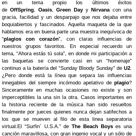
en un tema propio los últimos éxitos
de
OffSpring
,
Oasis
,
Green Day
y
Nirvana
con una
gracia, facilidad y un desparpajo que nos dejaba entre
boquiabiertos y fascinados. Aquella maqueta de la que
hablamos era en buena parte una muestra inequívoca de
“
plagios con corazón
”, con claras influencias de
nuestros grupos favoritos. En especial recuerdo un
tema, “Ahora estás tú sola”, en donde mi participación a
las baquetas se convierte casi en un “homenaje”
continuo a la batería del “Sunday Bloody Sunday” de
U2
.
¿Pero donde está la línea que separa las influencias
innegables del siempre incómodo apelativo de
plagio
?
Sinceramente en muchas ocasiones no existe y son
imperceptibles la una sin la otra. Casos importantes en
la historia reciente de la música han sido resueltos
finalmente por jueces quienes nunca dejan satifechos a
los que se mueven al filo de esta linea separatoria
virtual.El “Surfin´ U.S.A.” de
The Beach Boys
es una
canción maravillosa, con gran ingenio vocal y un sólo de