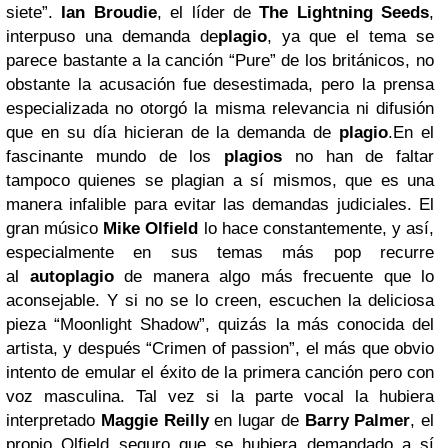
siete”.
Ian Broudie
, el líder de
The Lightning Seeds
,
interpuso una demanda de
plagio
, ya que el tema se
parece bastante a la canción “Pure” de los británicos, no
obstante la acusación fue desestimada, pero la prensa
especializada no otorgó la misma relevancia ni difusión
que en su día hicieran de la demanda de
plagio
.En el
fascinante mundo de los
plagios
no han de faltar
tampoco quienes se plagian a sí mismos, que es una
manera infalible para evitar las demandas judiciales. El
gran músico
Mike Olfield
lo hace constantemente, y así,
especialmente en sus temas más pop recurre
al
autoplagio
de manera algo más frecuente que lo
aconsejable. Y si no se lo creen, escuchen la deliciosa
pieza “Moonlight Shadow”, quizás la más conocida del
artista, y después “Crimen of passion”, el más que obvio
intento de emular el éxito de la primera canción pero con
voz masculina. Tal vez si la parte vocal la hubiera
interpretado
Maggie Reilly
en lugar de
Barry Palmer
, el
propio Olfield seguro que se hubiera demandado a sí