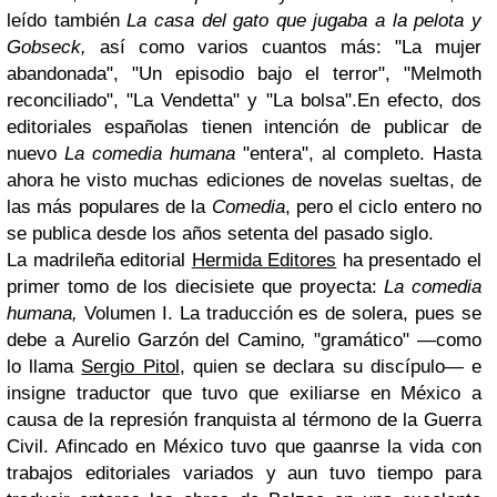
leído también
La casa del gato que jugaba a la pelota y
Gobseck,
así como varios cuantos más: "La mujer
abandonada", "Un episodio bajo el terror", "Melmoth
reconciliado", "La Vendetta" y "La bolsa".En efecto, dos
editoriales españolas tienen intención de publicar de
nuevo
La comedia humana
"entera", al completo. Hasta
ahora he visto muchas ediciones de novelas sueltas, de
las más populares de la
Comedia
, pero el ciclo entero no
se publica desde los años setenta del pasado siglo.
La madrileña editorial
Hermida Editores
ha presentado el
primer tomo de los diecisiete que proyecta:
La comedia
humana,
Volumen I. La traducción
es de solera, pues se
debe a
Aurelio Garzón del Camino
,
"gramático" —como
lo llama
Sergio Pitol
, quien se declara su discípulo— e
insigne traductor que tuvo que exiliarse en México a
causa de la represión franquista al térmono de la Guerra
Civil. Afincado en México tuvo que gaanrse la vida con
trabajos editoriales variados y aun tuvo tiempo para