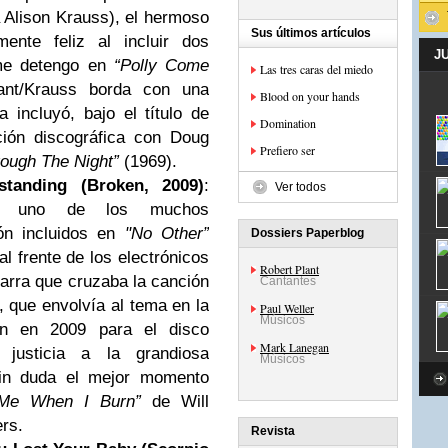
a Alison Krauss), el hermoso
Sus últimos artículos
nte feliz al incluir dos
J
me detengo en
“Polly Come
Las tres caras del miedo
ant/Krauss borda con una
Blood on your hands
a incluyó, bajo el título de
Domination
ión discográfica con Doug
Prefiero ser
ough The Night”
(1969).
tanding (Broken, 2009)
:
Ver todos
a uno de los muchos
ón incluidos en
"No Other”
Dossiers Paperblog
al frente de los electrónicos
Robert Plant
tarra que cruzaba la canción
Cantantes
, que envolvía al tema en la
Paul Weller
Músicos
ron en 2009 para el disco
Mark Lanegan
 justicia a la grandiosa
Músicos
in duda el mejor momento
 Me When I Burn”
de Will
rs.
Revista