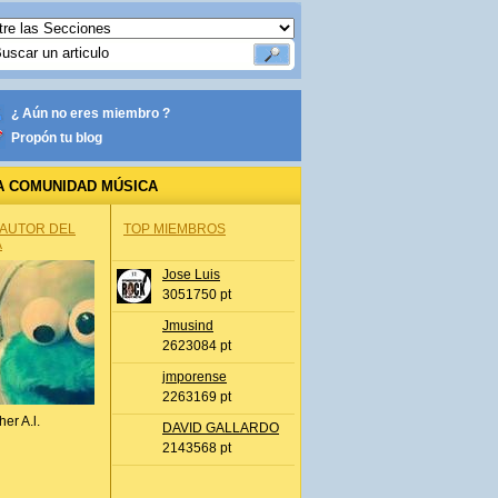
¿ Aún no eres miembro ?
Propón tu blog
A COMUNIDAD MÚSICA
 AUTOR DEL
TOP MIEMBROS
A
Jose Luis
3051750 pt
Jmusind
2623084 pt
jmporense
2263169 pt
her A.l.
DAVID GALLARDO
2143568 pt