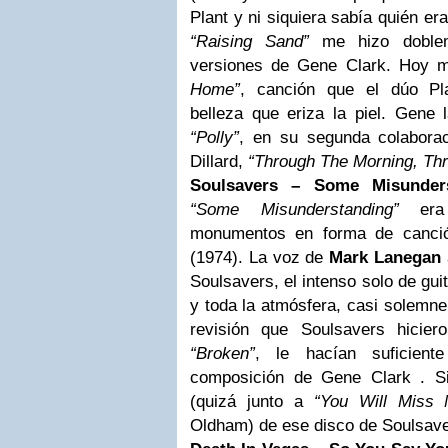
Plant y ni siquiera sabía quién er
“Raising Sand”
me hizo dobleme
versiones de Gene Clark. Hoy 
Home”
, canción que el dúo Pl
belleza que eriza la piel. Gene l
“Polly”
, en su segunda colaborac
Dillard,
“Through The Morning, Thr
Soulsavers – Some Misunders
“Some Misunderstanding”
er
monumentos en forma de canci
(1974). La voz de
Mark Lanegan
Soulsavers, el intenso solo de gui
y toda la atmósfera, casi solemne
revisión que Soulsavers hicie
“Broken”
, le hacían suficiente
composición de Gene Clark . S
(quizá junto a
“You Will Miss
Oldham) de ese disco de Soulsave