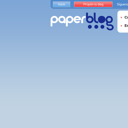
Inicio
Propón tu blog
Sígueno
Cu
E