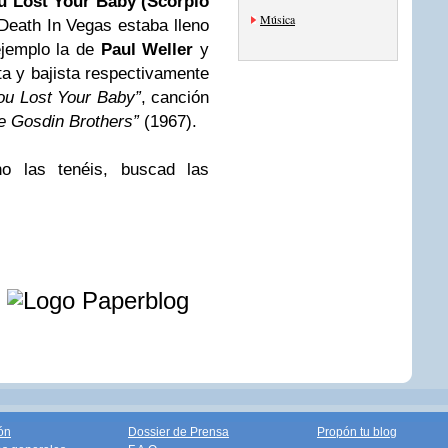
u Lost Your Baby (Scorpio
Música
 Death In Vegas estaba lleno
ejemplo la de
Paul Weller
y
a y bajista respectivamente
ou Lost Your Baby”
, canción
e Gosdin Brothers”
(1967).
no las tenéis, buscad las
e
ón
Dossier de Prensa
Propón tu blog