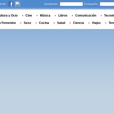
s en
Seudónimo
Contraseña
ltura y Ocio
Cine
Música
Libros
Comunicación
Tecnol
n Femenino
Sexo
Cocina
Salud
Ciencia
Viajes
Ten