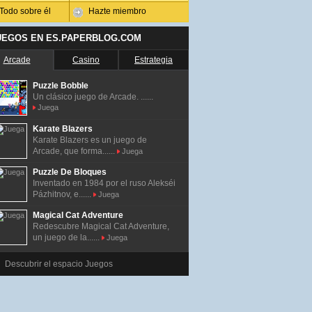
Todo sobre él
Hazte miembro
UEGOS EN ES.PAPERBLOG.COM
Arcade
Casino
Estrategia
Puzzle Bobble
Un clásico juego de Arcade. ......
Juega
Karate Blazers
Karate Blazers es un juego de
Arcade, que forma......
Juega
Puzzle De Bloques
Inventado en 1984 por el ruso Alekséi
Pázhitnov, e......
Juega
Magical Cat Adventure
Redescubre Magical Cat Adventure,
un juego de la......
Juega
Descubrir el espacio Juegos