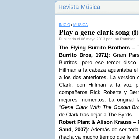
Revista Música
INICIO
›
MÚSICA
Play a gene clark song (i)
Publicado el 06 mayo 2013 por
Lou Rambler
The Flying Burrito Brothers – 
Burrito Bros, 1971)
: Gram Pars
Burritos, pero ese tercer disc
Hillman a la cabeza aguantaba el 
a los dos anteriores. La versión
Clark, con Hillman a la voz pr
compañeros Rick Roberts y Ber
mejores momentos. La original 
“Gene Clark With The Gosdin Bro
de Clark tras dejar a The Byrds.
Robert Plant
& Alison Krauss – 
Sand, 2007)
: Además de ser toda
(hacía ya mucho tiempo que le hab