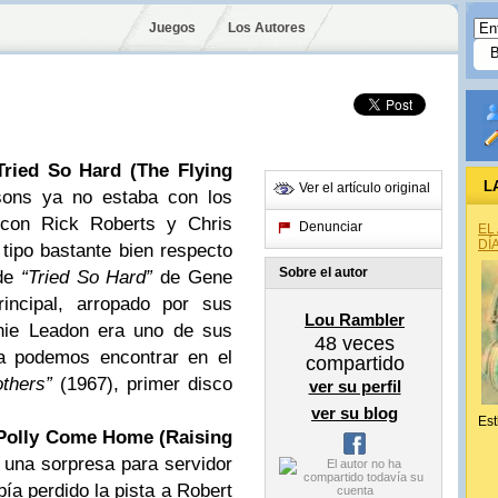
Juegos
Los Autores
Tried So Hard (The Flying
L
Ver el artículo original
ons ya no estaba con los
o con Rick Roberts y Chris
Denunciar
EL
DÍ
tipo bastante bien respecto
Sobre el autor
 de
“Tried So Hard”
de Gene
incipal, arropado por sus
Lou Rambler
nie Leadon era uno de sus
48
veces
la podemos encontrar en el
compartido
thers”
(1967), primer disco
ver su perfil
ver su blog
Est
Polly Come Home (Raising
 una sorpresa para servidor
ía perdido la pista a Robert