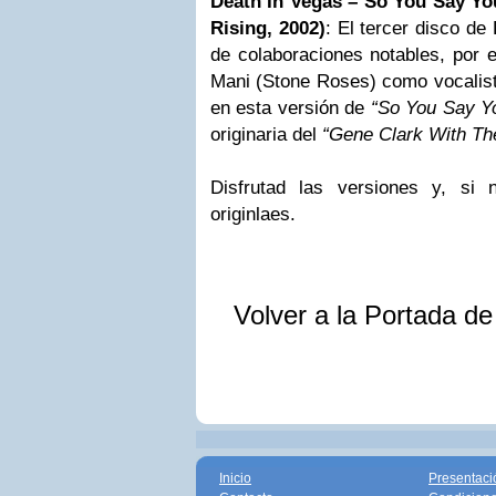
Death In Vegas – So You Say Yo
Rising, 2002)
: El tercer disco de
de colaboraciones notables, por 
Mani (Stone Roses) como vocalist
en esta versión de
“So You Say Y
originaria del
“Gene Clark With Th
Disfrutad las versiones y, si 
originlaes.
Volver a la Portada d
Inicio
Presentaci