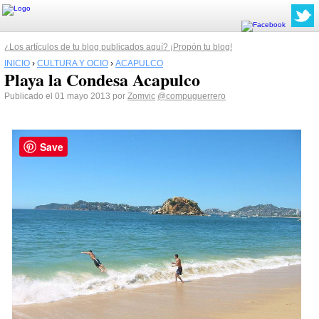
¿Los artículos de tu blog publicados aquí? ¡Propón tu blog!
INICIO
›
CULTURA Y OCIO
›
ACAPULCO
Playa la Condesa Acapulco
Publicado el 01 mayo 2013 por
Zomvic
@compuguerrero
Save