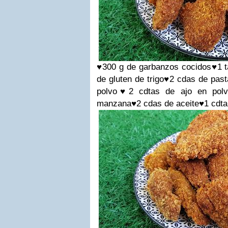
♥
300 g de garbanzos cocidos
♥
1 
de gluten de trigo
♥
2 cdas de past
polvo
♥
2 cdtas de ajo en pol
manzana
♥
2 cdas de aceite
♥
1 cdta