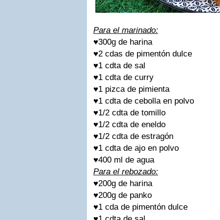
Para el marinado:
♥
300g de harina
♥
2 cdas de pimentón dulce
♥
1 cdta de sal
♥
1 cdta de curry
♥
1 pizca de pimienta
♥
1 cdta de cebolla en polvo
♥
1/2 cdta de tomillo
♥
1/2 cdta de eneldo
♥
1/2 cdta de estragón
♥
1 cdta de ajo en polvo
♥
400 ml de agua
Para el rebozado:
♥
200g de harina
♥
200g de panko
♥
1 cda de pimentón dulce
♥
1 cdta de sal