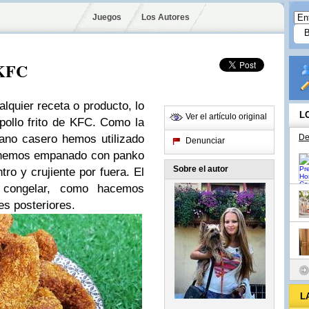
Juegos
Los Autores
 KFC
lquier receta o producto, lo
L
Ver el artículo original
ollo frito de KFC. Como la
ano casero hemos utilizado
De
Denunciar
s hemos empanado con panko
Sobre el autor
ro y crujiente por fuera. El
 congelar, como hacemos
es posteriores.
L