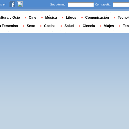
s en
Seudónimo
Contraseña
ltura y Ocio
Cine
Música
Libros
Comunicación
Tecnol
n Femenino
Sexo
Cocina
Salud
Ciencia
Viajes
Ten