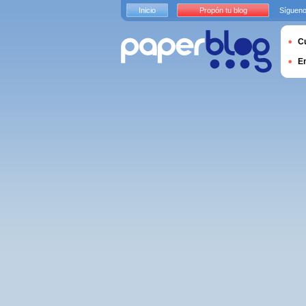
Inicio
Propón tu blog
Sígueno
Cu
E