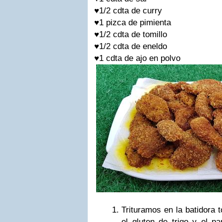
♥
1/2 cdta de curry
♥
1 pizca de pimienta
♥
1/2 cdta de tomillo
♥
1/2 cdta de eneldo
♥
1 cdta de ajo en polvo
Trituramos en la batidora t
el gluten de trigo y el p