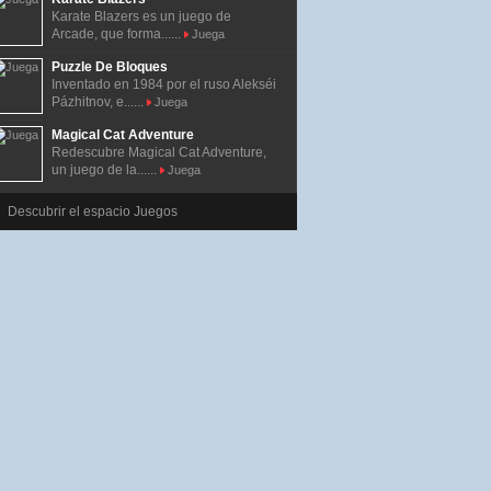
Karate Blazers es un juego de
Arcade, que forma......
Juega
Puzzle De Bloques
Inventado en 1984 por el ruso Alekséi
Pázhitnov, e......
Juega
Magical Cat Adventure
Redescubre Magical Cat Adventure,
un juego de la......
Juega
Descubrir el espacio Juegos