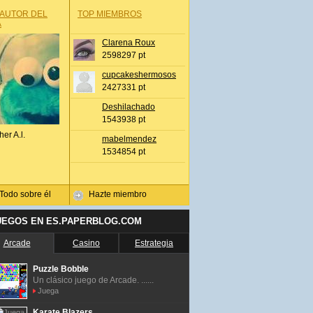
 AUTOR DEL
TOP MIEMBROS
A
Clarena Roux
2598297 pt
cupcakeshermosos
2427331 pt
Deshilachado
1543938 pt
her A.l.
mabelmendez
1534854 pt
Todo sobre él
Hazte miembro
UEGOS EN ES.PAPERBLOG.COM
Arcade
Casino
Estrategia
Puzzle Bobble
Un clásico juego de Arcade. ......
Juega
Karate Blazers