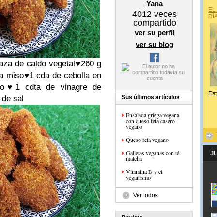
Yana
EL
4012
veces
DÍ
compartido
ver su perfil
ver su blog
taza de caldo vegetal
♥
260 g
a miso
♥
1 cda de cebolla en
vo
♥
1 cdta de vinagre de
Est
 de sal
Sus últimos artículos
Ensalada griega vegana
con queso feta casero
vegano
Queso feta vegano
Galletas veganas con té
J
matcha
Vitamina D y el
veganismo
Ver todos