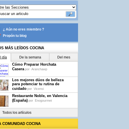
¿ Aún no eres miembro ?
Propón tu blog
OS MÁS LEÍDOS COCINA
l día
De la semana
Del mes
Cómo Preparar Horchata
Casera
por
Aranchawp
Los mejores dúos de belleza
para potenciar tu rutina de
cuidado
por
Vicensi
Restaurante Noble, en Valencia
(España)
por
Enogourmet
Todos los artículos
A COMUNIDAD COCINA