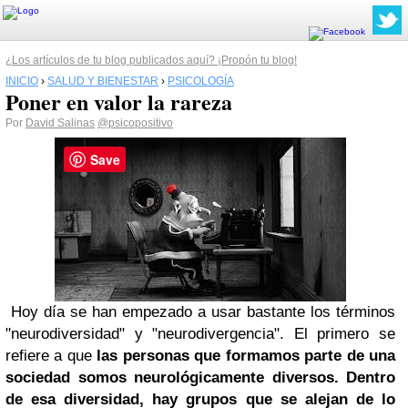
¿Los artículos de tu blog publicados aquí? ¡Propón tu blog!
INICIO
›
SALUD Y BIENESTAR
›
PSICOLOGÍA
Poner en valor la rareza
Por
David Salinas
@psicopositivo
Save
Hoy día se han empezado a usar bastante los términos
"neurodiversidad" y "neurodivergencia". El primero se
refiere a que
las personas que formamos parte de una
sociedad somos neurológicamente diversos. Dentro
de esa diversidad, hay grupos que se alejan de lo