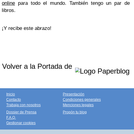
online
para todo el mundo. También tengo un par de
libros.
¡Y recibe este abrazo!
Volver a la Portada de
Inicio
Presentación
Contacto
Condiciones generales
Trabaja con nosotros
Menciones legales
Dossier de Prensa
Propón tu blog
F.A.Q.
Gestionar cookies