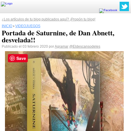
¿Los artículos de tu blog publicados aquí? ¡Propón tu blog!
INICIO
›
VIDEOJUEGOS
Portada de Saturnine, de Dan Abnett,
desvelada!!
Publicado el 03 febrero 2020 por
Agramar
@Eldescansodeles
Save