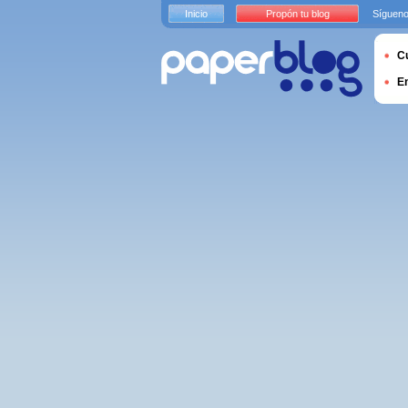
Inicio
Propón tu blog
Sígueno
Cu
E