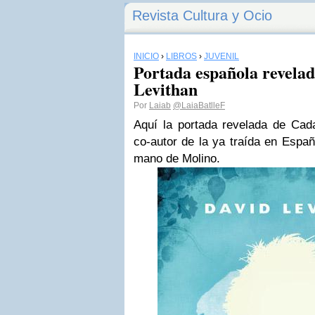
Revista Cultura y Ocio
INICIO
›
LIBROS
›
JUVENIL
Portada española revela
Levithan
Por
Laiab
@LaiaBatlleF
Aquí la portada revelada de Cada
co-autor de la ya traída en Espa
mano de Molino.