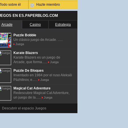
Todo sobre él
Hazte miembro
UEGOS EN ES.PAPERBLOG.COM
Arcade
Casino
Estrategia
Puzzle Bobble
Un clásico juego de Arcade. ......
Juega
Karate Blazers
Karate Blazers es un juego de
Arcade, que forma......
Juega
Puzzle De Bloques
Inventado en 1984 por el ruso Alekséi
Pázhitnov, e......
Juega
Magical Cat Adventure
Redescubre Magical Cat Adventure,
un juego de la......
Juega
Descubrir el espacio Juegos