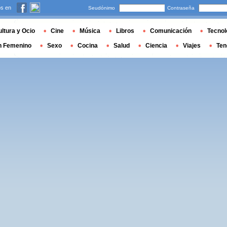
s en
Seudónimo
Contraseña
ltura y Ocio
Cine
Música
Libros
Comunicación
Tecnol
n Femenino
Sexo
Cocina
Salud
Ciencia
Viajes
Ten