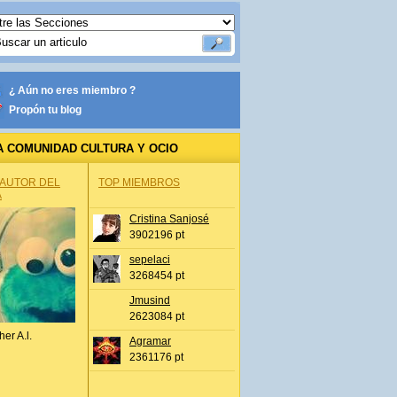
¿ Aún no eres miembro ?
Propón tu blog
A COMUNIDAD CULTURA Y OCIO
 AUTOR DEL
TOP MIEMBROS
A
Cristina Sanjosé
3902196 pt
sepelaci
3268454 pt
Jmusind
2623084 pt
her A.l.
Agramar
2361176 pt