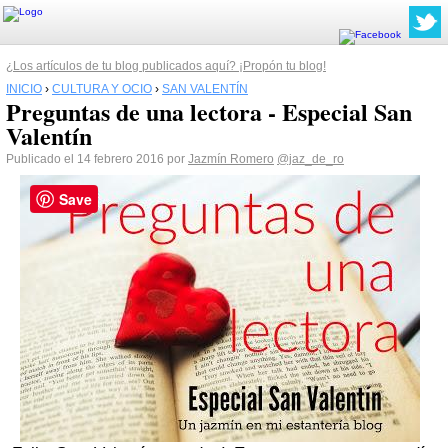
¿Los artículos de tu blog publicados aquí? ¡Propón tu blog!
INICIO
›
CULTURA Y OCIO
›
SAN VALENTÍN
Preguntas de una lectora - Especial San
Valentín
Publicado el 14 febrero 2016 por
Jazmín Romero
@jaz_de_ro
Save