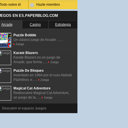
Todo sobre él
Hazte miembro
UEGOS EN ES.PAPERBLOG.COM
Arcade
Casino
Estrategia
Puzzle Bobble
Un clásico juego de Arcade. ......
Juega
Karate Blazers
Karate Blazers es un juego de
Arcade, que forma......
Juega
Puzzle De Bloques
Inventado en 1984 por el ruso Alekséi
Pázhitnov, e......
Juega
Magical Cat Adventure
Redescubre Magical Cat Adventure,
un juego de la......
Juega
Descubrir el espacio Juegos