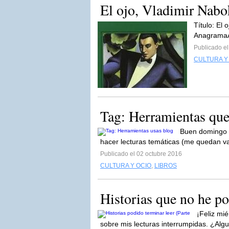
El ojo, Vladimir Nab
Título: El 
AnagramaAñ
Publicado el
CULTURA Y
Tag: Herramientas que
Buen domingo y
hacer lecturas temáticas (me quedan vari
Publicado el 02 octubre 2016
CULTURA Y OCIO
,
LIBROS
Historias que no he po
¡Feliz mi
sobre mis lecturas interrumpidas. ¿Algu