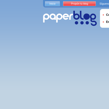
Inicio
Propón tu blog
Sígueno
Cu
E