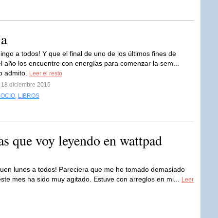
na
ngo a todos! Y que el final de uno de los últimos fines de
 año los encuentre con energías para comenzar la sem...
lo admito.
Leer el resto
l 18 diciembre 2016
 OCIO
,
LIBROS
as que voy leyendo en wattpad
uen lunes a todos! Pareciera que me he tomado demasiado
o este mes ha sido muy agitado. Estuve con arreglos en mi...
Leer