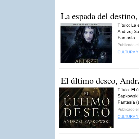
La espada del destino
Título: La
Andrzej Sa
Fantasía..
Publicado e
CULTURA Y
El último deseo, Andr
Título: El 
SapkowskiE
Fantasía (
Publicado el
CULTURA Y