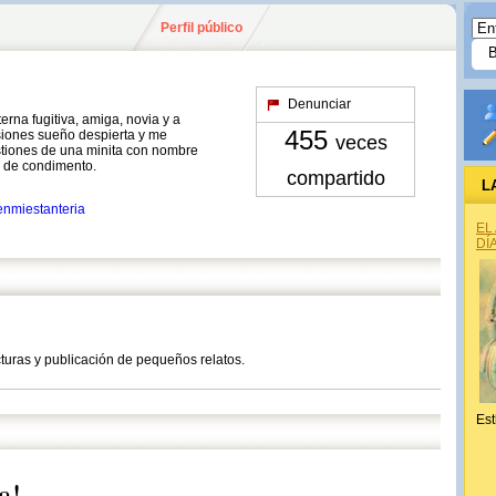
Perfil público
Denunciar
erna fugitiva, amiga, novia y a
455
asiones sueño despierta y me
veces
estiones de una minita con nombre
o de condimento.
compartido
L
enmiestanteria
EL
DÍ
ecturas y publicación de pequeños relatos.
Est
a!