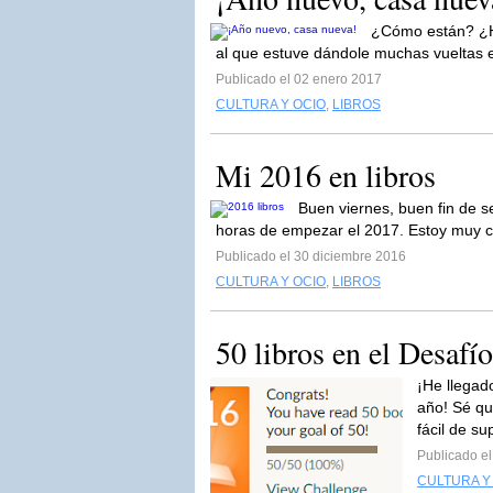
¿Cómo están? ¿H
al que estuve dándole muchas vueltas 
Publicado el 02 enero 2017
CULTURA Y OCIO
,
LIBROS
Mi 2016 en libros
Buen viernes, buen fin de s
horas de empezar el 2017. Estoy muy c
Publicado el 30 diciembre 2016
CULTURA Y OCIO
,
LIBROS
50 libros en el Desaf
¡He llegad
año! Sé qu
fácil de su
Publicado e
CULTURA Y