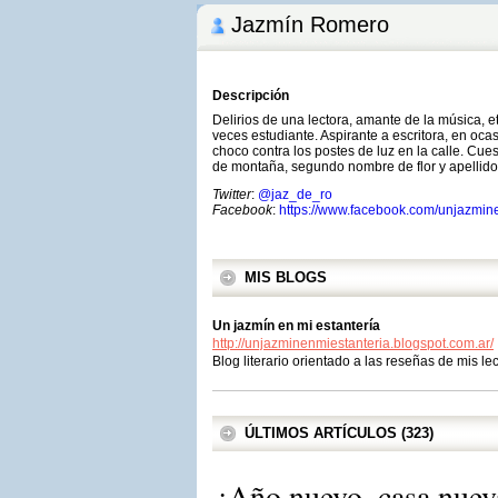
Jazmín Romero
Descripción
Delirios de una lectora, amante de la música, et
veces estudiante. Aspirante a escritora, en oc
choco contra los postes de luz en la calle. Cu
de montaña, segundo nombre de flor y apellid
Twitter
:
@jaz_de_ro
Facebook
:
https://www.facebook.com/unjazmin
MIS BLOGS
Un jazmín en mi estantería
http://unjazminenmiestanteria.blogspot.com.ar/
Blog literario orientado a las reseñas de mis l
ÚLTIMOS ARTÍCULOS (323)
¡Año nuevo, casa nuev