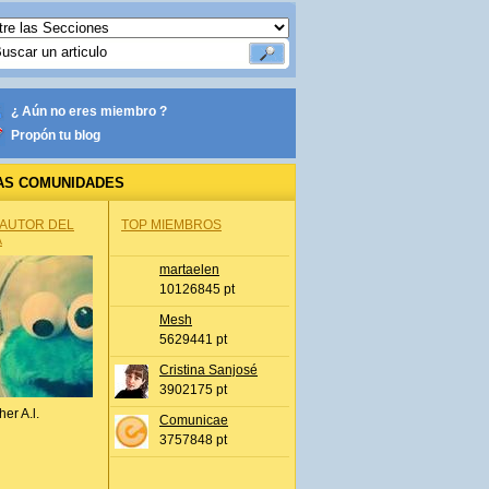
¿ Aún no eres miembro ?
Propón tu blog
AS COMUNIDADES
 AUTOR DEL
TOP MIEMBROS
A
martaelen
10126845 pt
Mesh
5629441 pt
Cristina Sanjosé
3902175 pt
her A.l.
Comunicae
3757848 pt