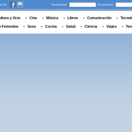
s en
Seudónimo
Contraseña
ltura y Ocio
Cine
Música
Libros
Comunicación
Tecnol
n Femenino
Sexo
Cocina
Salud
Ciencia
Viajes
Ten