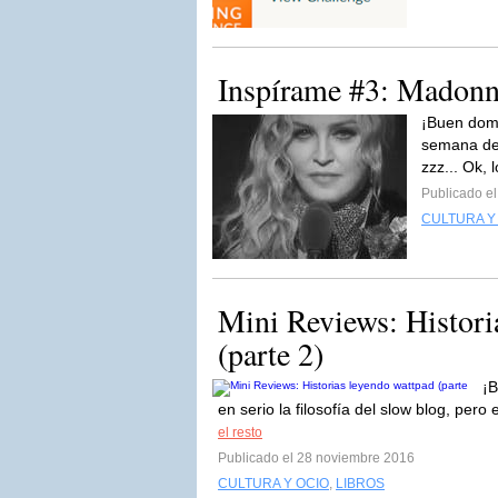
Inspírame #3: Madon
¡Buen domi
semana del
zzz... Ok, 
Publicado e
CULTURA Y
Mini Reviews: Histori
(parte 2)
¡B
en serio la filosofía del slow blog, per
el resto
Publicado el 28 noviembre 2016
CULTURA Y OCIO
,
LIBROS