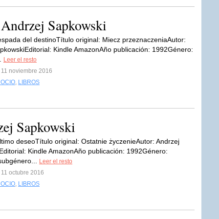
, Andrzej Sapkowski
 espada del destinoTítulo original: Miecz przeznaczeniaAutor:
pkowskiEditorial: Kindle AmazonAño publicación: 1992Género:
..
Leer el resto
l 11 noviembre 2016
 OCIO
,
LIBROS
zej Sapkowski
último deseoTítulo original: Ostatnie życzenieAutor: Andrzej
ditorial: Kindle AmazonAño publicación: 1992Género:
subgénero...
Leer el resto
 11 octubre 2016
 OCIO
,
LIBROS