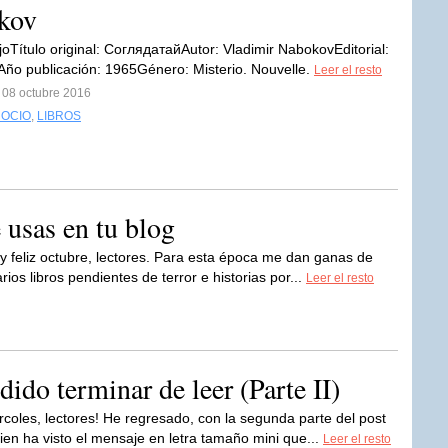
okov
ojoTítulo original: СоглядатайAutor: Vladimir NabokovEditorial:
o publicación: 1965Género: Misterio. Nouvelle.
Leer el resto
 08 octubre 2016
 OCIO
,
LIBROS
 usas en tu blog
 feliz octubre, lectores. Para esta época me dan ganas de
os libros pendientes de terror e historias por...
Leer el resto
dido terminar de leer (Parte II)
ércoles, lectores! He regresado, con la segunda parte del post
ien ha visto el mensaje en letra tamaño mini que...
Leer el resto