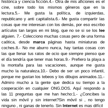
histórica y ciencia ficción.
4.- Otra de mis aficiones es el
cine, sobre todo los mismos géneros que en la
lectura.
5.- Me gusta la política, de izquierdas,
republicano y anti capitalista.
6.- Me gusta compartir las
cosas que me interesan con los demás, por eso escribo
artículos tan largos en mi blog, que no se si se los
lee
alguien.
7.- Colecciono muchas cosas pero de una forma
caótica, desde
marca
páginas hasta miniaturas de
coches.
8.- No me aburro nunca, hay tantas cosas con
las que llenar tus ratos de ocio que siempre pienso que
el día tendría que tener mas horas.
9.- Prefiero la playa a
la montaña para las vacaciones, aunque me gusta
mucho la naturaleza.
10.- Debo de ser un poco infantil,
porque me gustan los tebeos y los dibujos animados.
11.-
Admiro mucho a la gente que dedica su tiempo a la
cooperación en cualquier ONG.
DOS. Aquí respondo a
las 11 preguntas que me han hecho:
1.- ¿Concibes la
vida sin móvil y sin internet?
Sin móvil si , no tengo
ninguno , ni ganas de tenerlo. Sin
Internet
es mas difícil