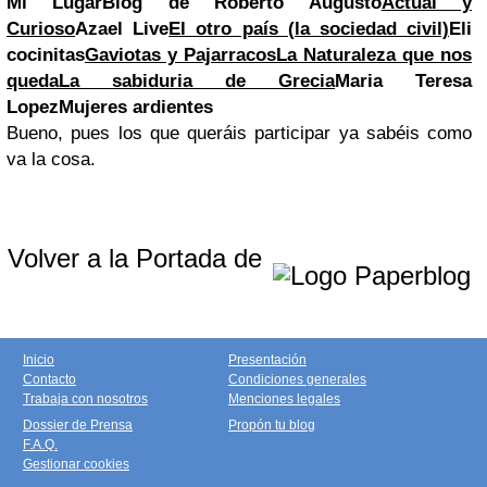
Mi Lugar
Blog de Roberto Augusto
Actual y
Curioso
Azael Live
El otro país (la sociedad civil)
Eli
cocinitas
Gaviotas y Pajarracos
La Naturaleza que nos
queda
La sabiduria de Grecia
Maria Teresa
Lopez
Mujeres ardientes
Bueno, pues los que queráis participar ya sabéis como
va la cosa.
Volver a la Portada de
Inicio
Presentación
Contacto
Condiciones generales
Trabaja con nosotros
Menciones legales
Dossier de Prensa
Propón tu blog
F.A.Q.
Gestionar cookies