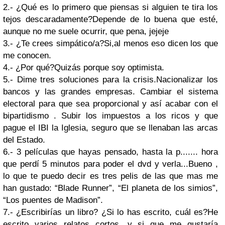
2.- ¿Qué es lo primero que piensas si alguien te tira los
tejos descaradamente?
Depende de lo buena que esté,
aunque no me suele ocurrir, que pena, jejeje
3.- ¿Te crees simpático/a?
Si,al menos eso dicen los que
me conocen.
4.- ¿Por qué?
Quizás porque soy optimista.
5.- Dime tres soluciones para la crisis.
Nacionalizar los
bancos y las grandes empresas. Cambiar el sistema
electoral para que sea proporcional y así acabar con el
bipartidismo . Subir los impuestos a los ricos y que
pague el IBI la Iglesia, seguro que se llenaban las arcas
del Estado.
6.- 3 películas que hayas pensado, hasta la p....... hora
que perdí 5 minutos para poder el dvd y verla...
Bueno ,
lo que te puedo decir es tres pelis de las que mas me
han gustado: “Blade Runner”, “El planeta de los simios”,
“Los puentes de Madison”.
7.- ¿Escribirías un libro? ¿Si lo has escrito, cuál es?
He
escrito varios relatos cortos, y si que me gustaría