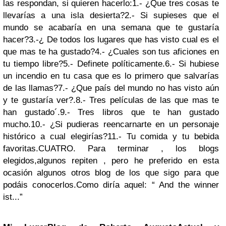
las respondan, si quieren hacerlo:
1.- ¿Que tres cosas te
llevarías a una isla desierta?
2.- Si supieses que el
mundo se acabaría en una semana que te gustaría
hacer?
3.-¿ De todos los lugares que has visto cual es el
que mas te ha gustado?
4.- ¿Cuales son tus aficiones en
tu tiempo libre?
5.- Definete políticamente.
6.- Si hubiese
un incendio en tu casa que es lo primero que salvarías
de las llamas?
7.- ¿Que país del mundo no has visto aún
y te gustaría ver?.
8.- Tres películas de las que mas te
han gustado´.
9.- Tres libros que te han gustado
mucho.
10.- ¿Si pudieras reencarnarte en un personaje
histórico a cual elegirías?
11.- Tu comida y tu bebida
favoritas.
CUATRO. Para terminar , los blogs
elegidos,algunos repiten , pero he preferido en esta
ocasión algunos otros blog de los que sigo para que
podáis conocerlos.
Como diría aquel: “ And the winner
ist...”