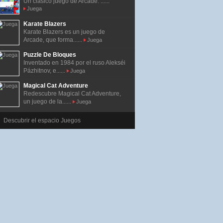
Un clásico juego de Arcade. ......
Juega
Karate Blazers
Karate Blazers es un juego de
Arcade, que forma......
Juega
Puzzle De Bloques
Inventado en 1984 por el ruso Alekséi
Pázhitnov, e......
Juega
Magical Cat Adventure
Redescubre Magical Cat Adventure,
un juego de la......
Juega
Descubrir el espacio Juegos