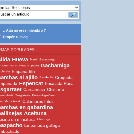
¿ Aún no eres miembro ?
Propón tu blog
EMAS POPULARES
ilda
Hueva
Martín Berasategui
Gachamiga
querones en vinagre
pasta
Empanadilla
chuela
ambas al ajillo
Croqueta
Banderilla
Espencat
mpanada
Ensalada Rusa
sgarraet
Carcamusa
Chistorra
rran Adrià
Sergi Arola
Karlos Arguiñano
Calamares fritos
an María Arzak
ambas en gabardina
allinejas
Aceituna
ocina en miniatura
Albóndiga
azpacho
Empanada gallega
mbuchado