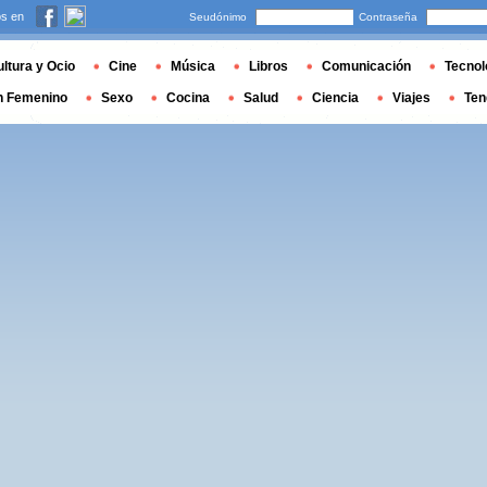
s en
Seudónimo
Contraseña
ltura y Ocio
Cine
Música
Libros
Comunicación
Tecnol
n Femenino
Sexo
Cocina
Salud
Ciencia
Viajes
Ten