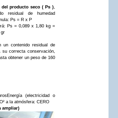
 del producto seco ( Ps )
,
ido residual de humedad
mula: Ps = R x P
rá: Ps = 0,089 x 1,80 kg =
 gr
 un contenido residual de
su correcta conservación,
sta obtener un peso de
160
rosEnergía (electricidad o
O² a la atmósfera: CERO
a ampliar)