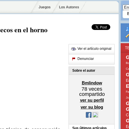
Juegos
Los Autores
ecos en el horno
T
Ver el artículo original
G
Denunciar
Bo
Ca
Sobre el autor
G
E
Bmlindow
E
78
veces
Fe
compartido
Ju
ver su perfil
G
ver su blog
G
C
G
E
Sus últimos artículos