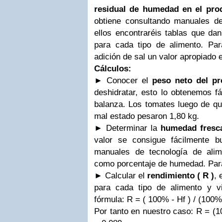
residual de humedad en el pro
obtiene consultando manuales de 
ellos encontraréis tablas que da
para cada tipo de alimento. Pa
adición de sal un valor apropiado
Cálculos:
► Conocer el
peso neto del pr
deshidratar, esto lo obtenemos f
balanza. Los tomates luego de qu
mal estado pesaron 1,80 kg.
► Determinar la
humedad fresca
valor se consigue fácilmente 
manuales de tecnología de ali
como porcentaje de humedad. Para
► Calcular el
rendimiento ( R )
, 
para cada tipo de alimento y v
fórmula: R = ( 100% - Hf ) / (100%
Por tanto en nuestro caso: R = (10