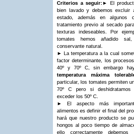
Criterios a seguir:
►
El product
bien lavado y debemos excluir 
estado, además en algunos 
tratamiento previo al secado par
texturas indeseables. Por eje
tomates hemos añadido sal
conservante natural.
►
La temperatura a la cual some
factor determinante, los proceso
40º y 70º C, sin embargo hay
temperatura máxima tolerabl
particular, los tomates permiten u
70º C pero si deshidratamos
exceder los 50º C.
►
El aspecto más importan
alimentos es definir el final del 
hará que nuestro producto se p
hongos al poco tiempo de almac
ello correctamente debemos