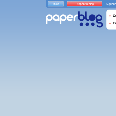
Inicio
Propón tu blog
Sígueno
Cu
E