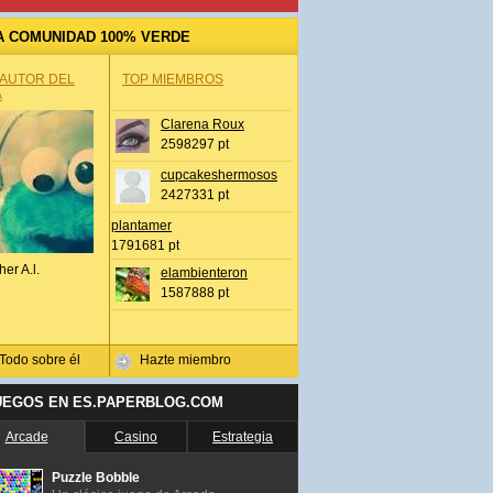
A COMUNIDAD 100% VERDE
 AUTOR DEL
TOP MIEMBROS
A
Clarena Roux
2598297 pt
cupcakeshermosos
2427331 pt
plantamer
1791681 pt
her A.l.
elambienteron
1587888 pt
Todo sobre él
Hazte miembro
UEGOS EN ES.PAPERBLOG.COM
Arcade
Casino
Estrategia
Puzzle Bobble