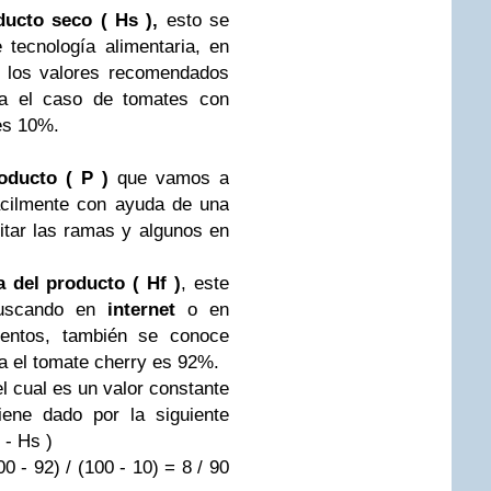
ducto seco ( Hs ),
esto se
tecnología alimentaria, en
n los valores recomendados
ra el caso de tomates con
 es 10%.
oducto ( P )
que vamos a
ácilmente con ayuda de una
itar las ramas y algunos en
 del producto ( Hf )
, este
buscando en
internet
o en
mentos, también se conoce
 el tomate cherry es 92%.
el cual es un valor constante
iene dado por la siguiente
 - Hs )
0 - 92) / (100 - 10) = 8 / 90