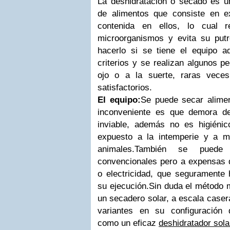
La deshidratación o secado es u
de alimentos que consiste en e
contenida en ellos, lo cual r
microorganismos y evita su put
hacerlo si se tiene el equipo a
criterios y se realizan algunos p
ojo o a la suerte, raras veces
satisfactorios.
El equipo:
Se
puede secar aliment
inconveniente es que demora d
inviable, además no es higiéni
expuesto a la intemperie y a m
animales.También se puede
convencionales pero a expensas 
o electricidad, que seguramente
su ejecución.Sin duda el método m
un secadero solar, a escala caser
variantes en su configuración 
como un eficaz
deshidratador sola