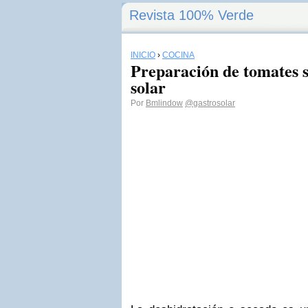
Revista 100% Verde
INICIO
›
COCINA
Preparación de tomates s
solar
Por
Bmlindow
@gastrosolar