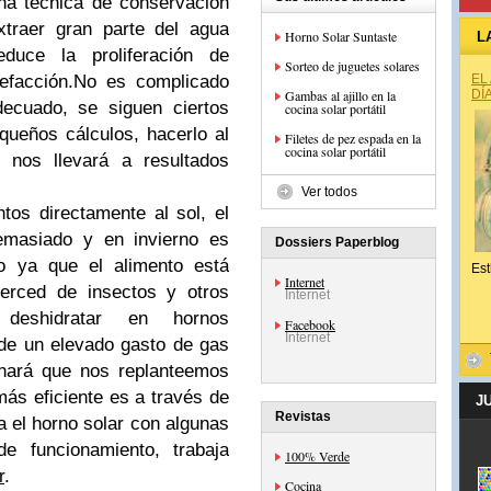
na técnica de conservación
xtraer gran parte del agua
Horno Solar Suntaste
L
educe la proliferación de
Sorteo de juguetes solares
refacción.No es complicado
EL
Gambas al ajillo en la
DÍ
decuado, se siguen ciertos
cocina solar portátil
equeños cálculos, hacerlo al
Filetes de pez espada en la
cocina solar portátil
 nos llevará a resultados
Ver todos
os directamente al sol, el
emasiado y en invierno es
Dossiers Paperblog
co ya que el alimento está
Est
Internet
erced de insectos y otros
Internet
 deshidratar en hornos
Facebook
Internet
de un elevado gasto de gas
 hará que nos replanteemos
ás eficiente es a través de
J
Revistas
a el horno solar con algunas
de funcionamiento, trabaja
100% Verde
r
.
Cocina