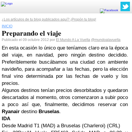
¿Los artículos de tu blog publicados aquí? ¡Propón tu blog!
INICIO
Preparando el viaje
Publicado el 09 octubre 2012 por
El Mundo A La Vuelta
@mundoalavuelta
En esta ocasión lo único que teníamos claro era la época
del viaje, en navidad, pero ningún destino decidido.
Preferiblemente buscábamos una ciudad con ambiente
navideño, para acompañar a las fechas, pero la elección
final vino determinada por las fechas de vuelo y los
precios.
Algunos destinos tenían precios desorbitados y quedaron
descartados al momento, otros comenzaron a subir poco
a poco así que, finalmente, decidimos reservar con
Ryanair
destino
Bruselas
.
IDA
Desde Madrid T1 (MAD) a Bruselas (Charleroi) (CRL)