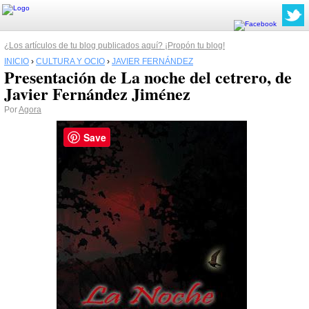
¿Los artículos de tu blog publicados aquí? ¡Propón tu blog!
INICIO
›
CULTURA Y OCIO
›
JAVIER FERNÁNDEZ
Presentación de La noche del cetrero, de
Javier Fernández Jiménez
Por
Agora
Save