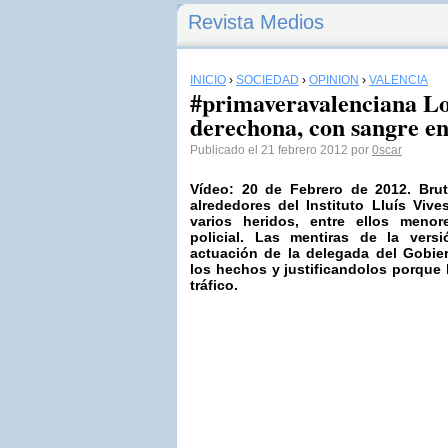
Revista Medios
INICIO
›
SOCIEDAD
›
OPINIÓN
›
VALENCIA
#primaveravalenciana Los
derechona, con sangre e
Publicado el 21 febrero 2012 por
0scar
Vídeo: 20 de Febrero de 2012. Brut
alrededores del Instituto Lluís Viv
varios heridos, entre ellos menor
policial. Las mentiras de la versi
actuación de la delegada del Gobie
los hechos y justificandolos porque
tráfico.