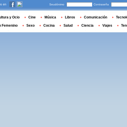
s en
Seudónimo
Contraseña
ltura y Ocio
Cine
Música
Libros
Comunicación
Tecnol
n Femenino
Sexo
Cocina
Salud
Ciencia
Viajes
Ten