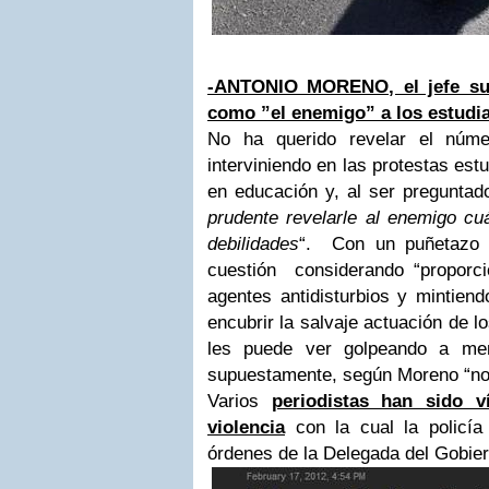
-ANTONIO MORENO, el jefe supe
como ”el enemigo” a los estudia
No ha querido revelar el núm
interviniendo en las protestas estu
en educación y, al ser preguntado
prudente revelarle al enemigo cu
debilidades
“. Con un puñetazo 
cuestión considerando “proporci
agentes antidisturbios y mintien
encubrir la salvaje actuación de l
les puede ver golpeando a me
supuestamente, según Moreno “no
Varios
periodistas han sido 
violencia
con la cual la policía
órdenes de la Delegada del Gobier