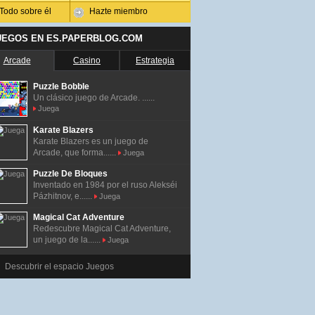
Todo sobre él
Hazte miembro
UEGOS EN ES.PAPERBLOG.COM
Arcade
Casino
Estrategia
Puzzle Bobble
Un clásico juego de Arcade. ......
Juega
Karate Blazers
Karate Blazers es un juego de
Arcade, que forma......
Juega
Puzzle De Bloques
Inventado en 1984 por el ruso Alekséi
Pázhitnov, e......
Juega
Magical Cat Adventure
Redescubre Magical Cat Adventure,
un juego de la......
Juega
Descubrir el espacio Juegos