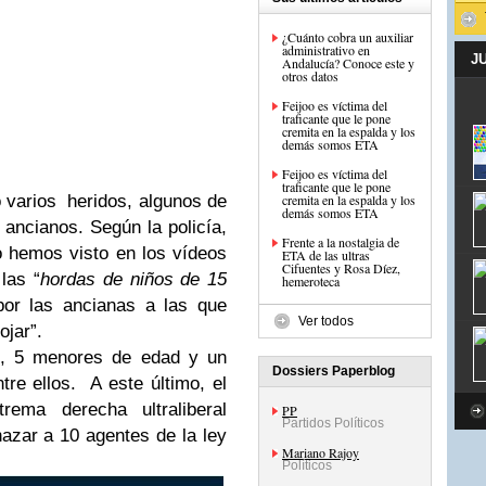
¿Cuánto cobra un auxiliar
administrativo en
J
Andalucía? Conoce este y
otros datos
Feijoo es víctima del
traficante que le pone
cremita en la espalda y los
demás somos ETA
Feijoo es víctima del
traficante que le pone
o varios heridos, algunos de
cremita en la espalda y los
demás somos ETA
ancianos. Según la policía,
Frente a la nostalgia de
o hemos visto en los vídeos
ETA de las ultras
Cifuentes y Rosa Díez,
las “
hordas de niños de 15
hemeroteca
 por las ancianas a las que
Ver todos
ojar”.
s, 5 menores de edad y un
Dossiers Paperblog
tre ellos. A este último, el
ema derecha ultraliberal
PP
Partidos Políticos
azar a 10 agentes de la ley
Mariano Rajoy
Políticos