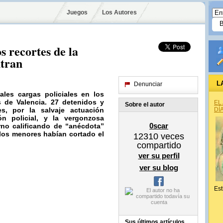
Juegos
Los Autores
 recortes de la
ntran
L
Denunciar
ales cargas policiales en los
es de
Valencia
. 27 detenidos y
EL
Sobre el autor
es, por la salvaje actuación
DÍ
ón policial, y la vergonzosa
0scar
rno calificando de “anécdota”
 los menores habían cortado el
12310
veces
compartido
ver su perfil
ver su blog
Est
Sus últimos artículos