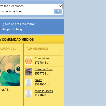
¿ Aún no eres miembro ?
Propón tu blog
A COMUNIDAD MEDIOS
 AUTOR DEL
TOP MIEMBROS
A
Comunicae
3757848 pt
Clarena Roux
2597793 pt
pukko
2324960 pt
her A.l.
estilosrusticos
2129878 pt