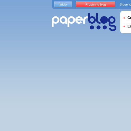
Inicio
Propón tu blog
Sígueno
Cu
E