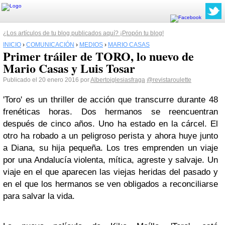
¿Los artículos de tu blog publicados aquí? ¡Propón tu blog!
INICIO
›
COMUNICACIÓN
›
MEDIOS
›
MARIO CASAS
Primer tráiler de TORO, lo nuevo de
Mario Casas y Luis Tosar
Publicado el 20 enero 2016 por
Albertoiglesiasfraga
@revistaroulette
'Toro' es un thriller de acción que transcurre durante 48
frenéticas horas. Dos hermanos se reencuentran
después de cinco años. Uno ha estado en la cárcel. El
otro ha robado a un peligroso perista y ahora huye junto
a Diana, su hija pequeña. Los tres emprenden un viaje
por una Andalucía violenta, mítica, agreste y salvaje. Un
viaje en el que aparecen las viejas heridas del pasado y
en el que los hermanos se ven obligados a reconciliarse
para salvar la vida.