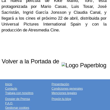
La nueva película de Kike Maíllo, 'Toro', está
protagonizada por Mario Casas, Luis Tosar, José
Sacristán, Ingrid García Jonsson y Claudia Canal, y
llegará a los cines el próximo 22 de abril, distribuida por
Universal Pictures International Spain y con la
producción de Atresmedia Cine.
Volver a la Portada de
Inicio
Presentación
Contacto
Condiciones generales
Trabaja con nosotros
Menciones legales
Dossier de Prensa
Propón tu blog
F.A.Q.
Gestionar cookies