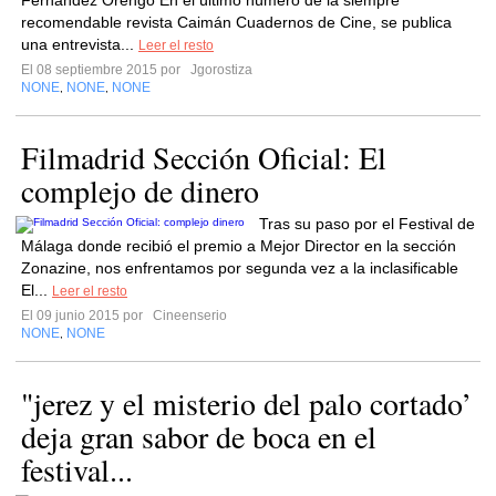
Fernández Orengo En el último número de la siempre
recomendable revista Caimán Cuadernos de Cine, se publica
una entrevista...
Leer el resto
El 08 septiembre 2015 por
Jgorostiza
NONE
NONE
NONE
,
,
Filmadrid Sección Oficial: El
complejo de dinero
Tras su paso por el Festival de
Málaga donde recibió el premio a Mejor Director en la sección
Zonazine, nos enfrentamos por segunda vez a la inclasificable
El...
Leer el resto
El 09 junio 2015 por
Cineenserio
NONE
NONE
,
"jerez y el misterio del palo cortado’
deja gran sabor de boca en el
festival...