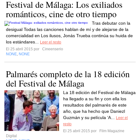
Festival de Málaga: Los exiliados
románticos, cine de otro tiempo
Tras debutar con la
desigual Todas las canciones hablan de mí y de alejarse de la
comercialidad en Los ilusos, Jonás Trueba continúa su huida de
los estándares...
Leer el resto
El 25 abril 2015 por
Cineenserio
NONE
NONE
,
Palmarés completo de la 18 edición
del Festival de Málaga
La 18 edición del Festival de Málaga
ha llegado a su fin y con ella los
resultados del palmarés de este
año, que ha hecho que Daniezl
Guzmán y su película ‘A...
Leer el
resto
El 25 abril 2015 por
Film Magazine
Digital