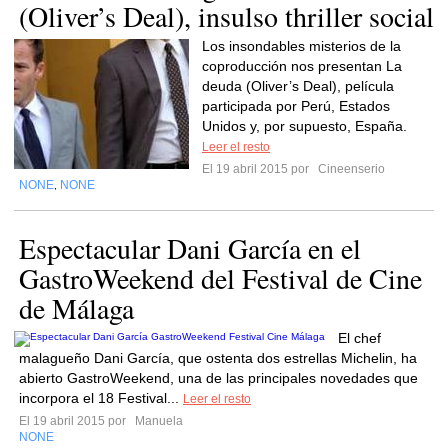
(Oliver’s Deal), insulso thriller social
Los insondables misterios de la
coproducción nos presentan La
deuda (Oliver’s Deal), película
participada por Perú, Estados
Unidos y, por supuesto, España.
Leer el resto
El 19 abril 2015 por
Cineenserio
NONE
NONE
,
Espectacular Dani García en el
GastroWeekend del Festival de Cine
de Málaga
El chef
malagueño Dani García, que ostenta dos estrellas Michelin, ha
abierto GastroWeekend, una de las principales novedades que
incorpora el 18 Festival...
Leer el resto
El 19 abril 2015 por
Manuela
NONE