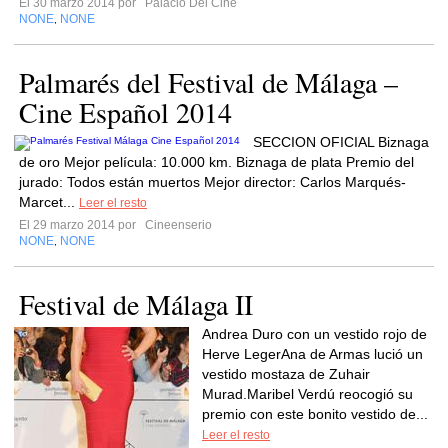
El 30 marzo 2014 por
Palacio Del Cine
NONE
NONE
,
Palmarés del Festival de Málaga –
Cine Español 2014
SECCION OFICIAL Biznaga
de oro Mejor película: 10.000 km. Biznaga de plata Premio del
jurado: Todos están muertos Mejor director: Carlos Marqués-
Marcet...
Leer el resto
El 29 marzo 2014 por
Cineenserio
NONE
NONE
,
Festival de Málaga II
Andrea Duro con un vestido rojo de
Herve LegerAna de Armas lució un
vestido mostaza de Zuhair
Murad.Maribel Verdú reocogió su
premio con este bonito vestido de...
Leer el resto