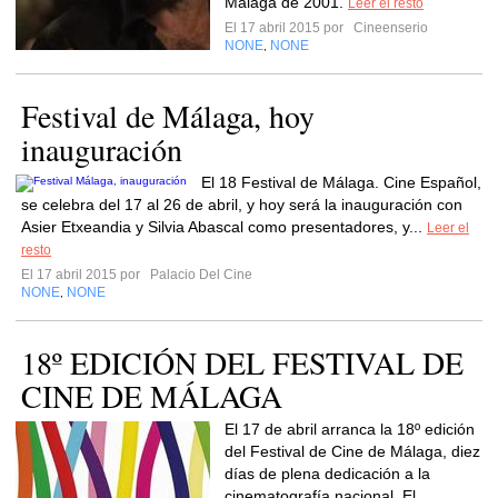
Málaga de 2001.
Leer el resto
El 17 abril 2015 por
Cineenserio
NONE
NONE
,
Festival de Málaga, hoy
inauguración
El 18 Festival de Málaga. Cine Español,
se celebra del 17 al 26 de abril, y hoy será la inauguración con
Asier Etxeandia y Silvia Abascal como presentadores, y...
Leer el
resto
El 17 abril 2015 por
Palacio Del Cine
NONE
NONE
,
18º EDICIÓN DEL FESTIVAL DE
CINE DE MÁLAGA
El 17 de abril arranca la 18º edición
del Festival de Cine de Málaga, diez
días de plena dedicación a la
cinematografía nacional. El