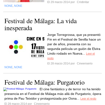
El 29 marzo 2014 por
Cristinitar
NONE
NONE
,
Festival de Málaga: La vida
inesperada
Jorge Torregrossa, que ya presentó
Fin en el Festival de Sevilla hace un
par de años, presenta con su
segunda película un guión de Elvira
Lindo rodado en Nueva...
Leer el
resto
El 28 marzo 2014 por
Cineenserio
NONE
NONE
,
Festival de Málaga: Purgatorio
El cine fantástico y de terror no ha tenido
presencia en el Festival de Málaga más allá de Purgatorio, ópera
prima de Pau Teixidor y protagonizada por Oona...
Leer el resto
El 28 marzo 2014 por
Cineenserio