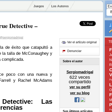
Juegos
Los Autores
ue Detective –
@sergiomadrigal
T
Ver el artículo original
la de éxito que catapultó a
F
Denunciar
de la talla de McConaughey y
J
a complicada.
N
Sobre el autor
R
C
Sergiomadrigal
ace poco con una nueva y
V
622
veces
Farrell y Rachel McAdams
Pe
compartido
L
ver su perfil
O
ver su blog
F
M
etective: Las
P
erencias
Fe
Sus últimos artículos