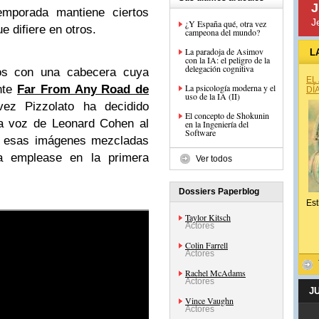
J
emporada mantiene ciertos
J
¿Y España qué, otra vez
 difiere en otros.
campeona del mundo?
La paradoja de Asimov
L
con la IA: el peligro de la
delegación cognitiva
os con una cabecera cuya
EL
La psicología moderna y el
nte
Far From Any Road de
DÍ
uso de la IA (II)
ez Pizzolato ha decidido
El concepto de Shokunin
ora voz de Leonard Cohen al
en la Ingeniería del
Software
r esas imágenes mezcladas
 emplease en la primera
Ver todos
Dossiers Paperblog
Est
Taylor Kitsch
Actores
Colin Farrell
Actores
Rachel McAdams
Actores
J
Vince Vaughn
Actores