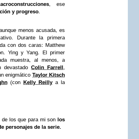
roconstrucciones
, ese
pción y progreso
.
, aunque menos acusada, es
rativo. Durante la primera
eda con dos caras: Matthew
. Ying y Yang. El primer
ada muestra, al menos, a
un devastado
Colin Farrell
,
un enigmático
Taylor Kitsch
ghn
(con
Kelly Reilly
a la
é de los que para mi son
los
de personajes de la serie.