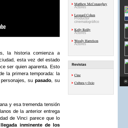
Matthew McConaughey
Actores
Leonard Cohen
Productor
cinematográfico
Kelly Reilly
Actores
Woody Harrelson
Actores
s, la historia comienza a
ciudad, esta vez del estado
Revistas
ece ser quien aparenta. Esto
e la primera temporada: la
Cine
 personajes, su
pasado
, su
Cultura y Ocio
ana y esa tremenda tensión
lanos de la anterior entrega
dad de Vinci parece que lo
 llegada inminente de los