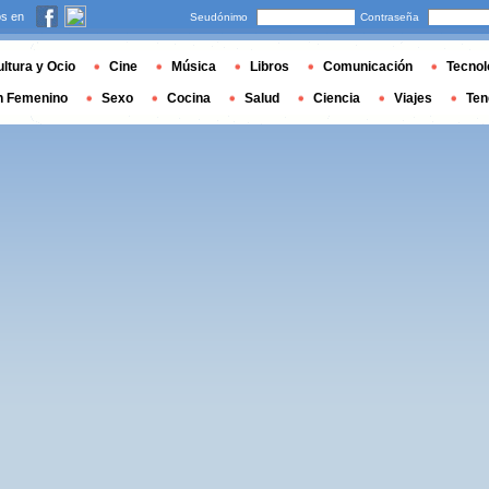
s en
Seudónimo
Contraseña
ltura y Ocio
Cine
Música
Libros
Comunicación
Tecnol
n Femenino
Sexo
Cocina
Salud
Ciencia
Viajes
Ten