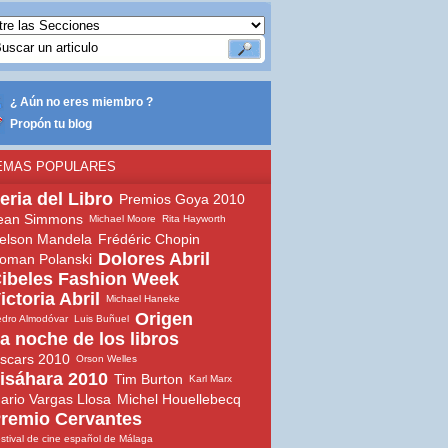
¿ Aún no eres miembro ?
Propón tu blog
EMAS POPULARES
eria del Libro
Premios Goya 2010
ean Simmons
Michael Moore
Rita Hayworth
elson Mandela
Frédéric Chopin
Dolores Abril
oman Polanski
ibeles Fashion Week
ictoria Abril
Michael Haneke
Origen
dro Almodóvar
Luis Buñuel
a noche de los libros
scars 2010
Orson Welles
isáhara 2010
Tim Burton
Karl Marx
ario Vargas Llosa
Michel Houellebecq
remio Cervantes
stival de cine español de Málaga