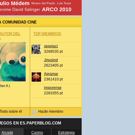
ulio Médem
Museo del Prado
Luis Tosar
ARCO 2010
erome David Salinger
A COMUNIDAD CINE
 AUTOR DEL
TOP MIEMBROS
A
sepelaci
3268535 pt
Jmusind
2623405 pt
Agramar
2361410 pt
her A.l.
jmporense
2263355 pt
Todo sobre él
Hazte miembro
UEGOS EN ES.PAPERBLOG.COM
Arcade
Casino
Estrategia