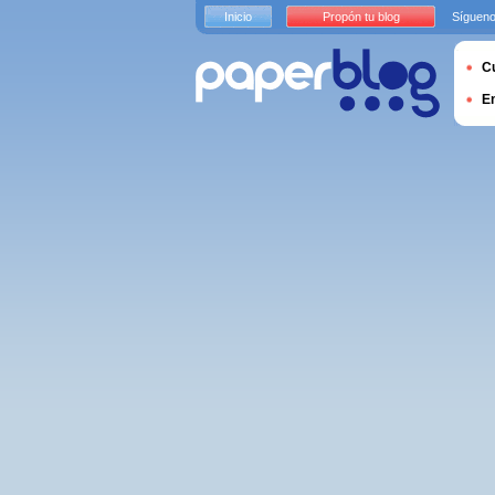
Inicio
Propón tu blog
Sígueno
Cu
E