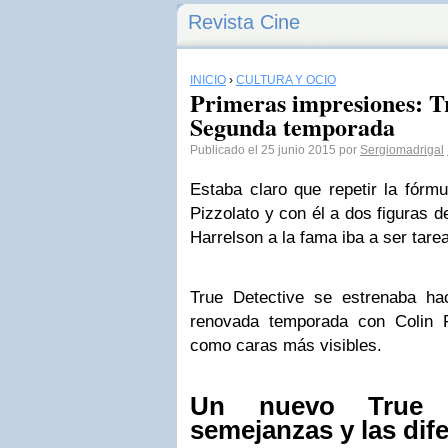
Revista Cine
INICIO
›
CULTURA Y OCIO
Primeras impresiones: Tr
Segunda temporada
Publicado el 25 junio 2015 por
Sergiomadrigal
Estaba claro que repetir la fórmu
Pizzolato y con él a dos figuras 
Harrelson a la fama iba a ser tare
True Detective se estrenaba h
renovada temporada con Colin 
como caras más visibles.
Un nuevo True D
semejanzas y las dif