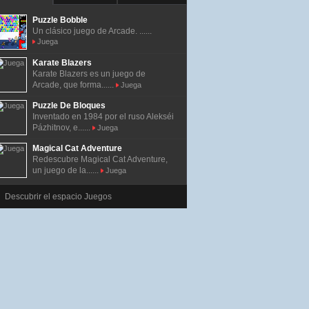
Puzzle Bobble
Un clásico juego de Arcade. ......
Juega
Karate Blazers
Karate Blazers es un juego de
Arcade, que forma......
Juega
Puzzle De Bloques
Inventado en 1984 por el ruso Alekséi
Pázhitnov, e......
Juega
Magical Cat Adventure
Redescubre Magical Cat Adventure,
un juego de la......
Juega
Descubrir el espacio Juegos