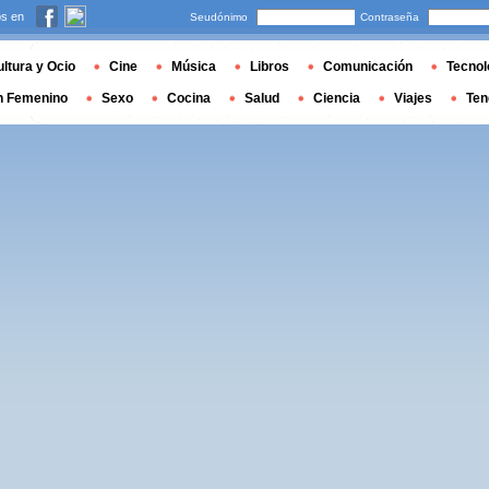
s en
Seudónimo
Contraseña
ltura y Ocio
Cine
Música
Libros
Comunicación
Tecnol
n Femenino
Sexo
Cocina
Salud
Ciencia
Viajes
Ten