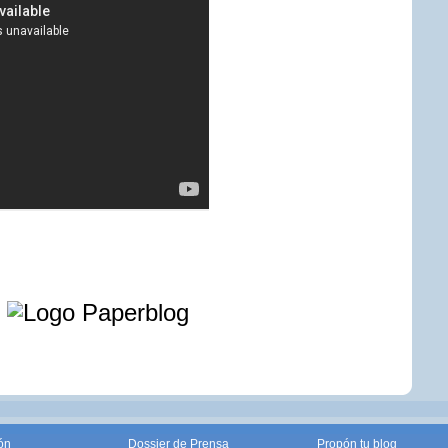
e
ón
Dossier de Prensa
Propón tu blog