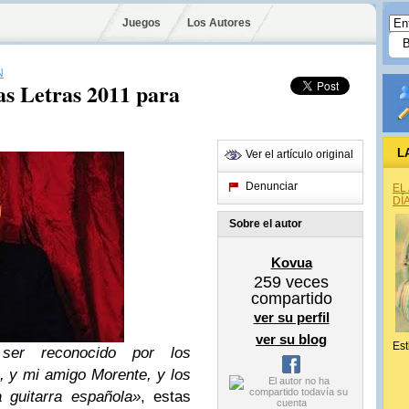
Juegos
Los Autores
N
las Letras 2011 para
L
Ver el artículo original
Denunciar
EL
DÍ
Sobre el autor
Kovua
259
veces
compartido
ver su perfil
ver su blog
Est
ser reconocido por los
 y mi amigo Morente, y los
 guitarra española»
, estas