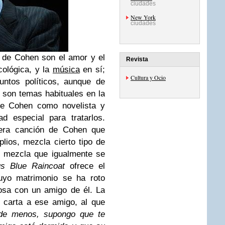
ciudades
New York
ciudades
a de Cohen son el
amor
y el
Revista
cológica
, y la
música
en sí;
Cultura y Ocio
suntos
políticos
, aunque de
 son temas habituales en la
 de Cohen como novelista y
d especial para tratarlos.
mera canción de Cohen que
plios, mezcla cierto tipo de
, mezcla que igualmente se
s Blue Raincoat
ofrece el
cuyo
matrimonio
se ha roto
posa con un amigo de él. La
 carta a ese amigo, al que
de menos, supongo que te