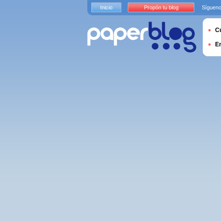
Inicio
Propón tu blog
Sígueno
Cu
E