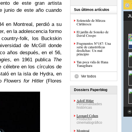
ento de este gran artista
e junio de este año cuando
Sus últimos artículos
J
Solenoide de Mircea
4 en Montreal, perdió a su
Cărtărescu
er, en la adolescencia formo
El jardín de Sonoko de
David Crespo
n
country-folk
, los
Buckskin
Fragmentos Nº187: Una
iversidad de McGill donde
serie de catastróficas
desdichas: Un mal
nco años después, en el 56,
principio
gies
, en 1961 publica
The
Tan poca vida de Hana
Yanagihara
e célebre en los círculos de
taló en la isla de
Hydra
, en
Ver todos
ro
Flowers for Hitler
(Flores
Dossiers Paperblog
Adolf Hitler
Personalidades
históricas
Leonard Cohen
Productor
cinematográfico
Montreal