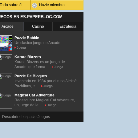
Todo sobre él
Hazte miembro
UEGOS EN ES.PAPERBLOG.COM
Arcade
Casino
Estrategia
Puzzle Bobble
Un clásico juego de Arcade. ......
Juega
Karate Blazers
Karate Blazers es un juego de
Arcade, que forma......
Juega
Puzzle De Bloques
Inventado en 1984 por el ruso Alekséi
Pázhitnov, e......
Juega
Magical Cat Adventure
Redescubre Magical Cat Adventure,
un juego de la......
Juega
Descubrir el espacio Juegos