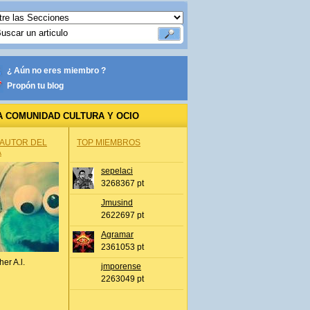
¿ Aún no eres miembro ?
Propón tu blog
A COMUNIDAD CULTURA Y OCIO
 AUTOR DEL
TOP MIEMBROS
A
sepelaci
3268367 pt
Jmusind
2622697 pt
Agramar
2361053 pt
her A.l.
jmporense
2263049 pt