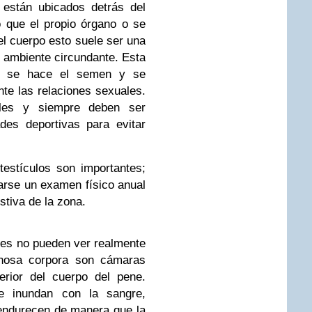
 están ubicados detrás del
 que el propio órgano o se
el cuerpo esto suele ser una
l ambiente circundante. Esta
de se hace el semen y se
te las relaciones sexuales.
les y siempre deben ser
ades deportivas para evitar
estículos son importantes;
arse un examen físico anual
stiva de la zona.
es no pueden ver realmente
rnosa corpora son cámaras
erior del cuerpo del pene.
e inundan con la sangre,
endurecen de manera que la