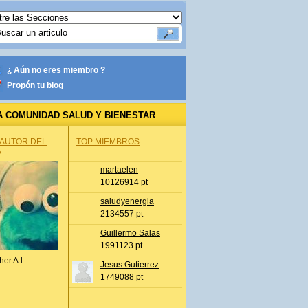
¿ Aún no eres miembro ?
Propón tu blog
A COMUNIDAD SALUD Y BIENESTAR
 AUTOR DEL
TOP MIEMBROS
A
martaelen
10126914 pt
saludyenergia
2134557 pt
Guillermo Salas
1991123 pt
her A.l.
Jesus Gutierrez
1749088 pt