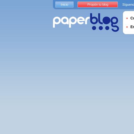
Inicio
Propón tu blog
Sígueno
Cu
E