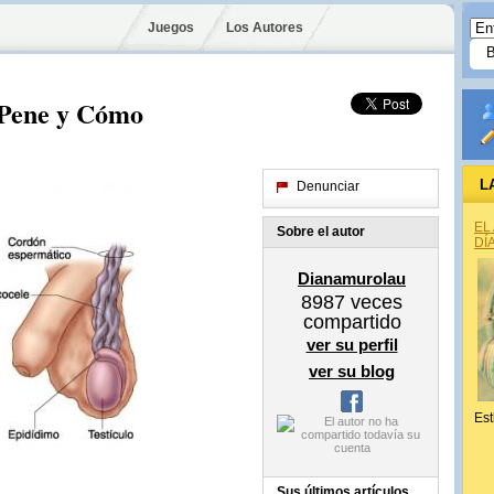
Juegos
Los Autores
 Pene y Cómo
L
Denunciar
EL
Sobre el autor
DÍ
Dianamurolau
8987
veces
compartido
ver su perfil
ver su blog
Est
Sus últimos artículos