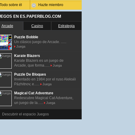
Todo sobre él
Hazte miembro
UEGOS EN ES.PAPERBLOG.COM
Arcade
Casino
Estrategia
Puzzle Bobble
Un clásico juego de Arcade. ......
Juega
Karate Blazers
Karate Blazers es un juego de
Arcade, que forma......
Juega
Puzzle De Bloques
Inventado en 1984 por el ruso Alekséi
Pázhitnov, e......
Juega
Magical Cat Adventure
Redescubre Magical Cat Adventure,
un juego de la......
Juega
Descubrir el espacio Juegos