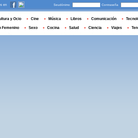
s en
Seudónimo
Contraseña
ltura y Ocio
Cine
Música
Libros
Comunicación
Tecnol
n Femenino
Sexo
Cocina
Salud
Ciencia
Viajes
Ten