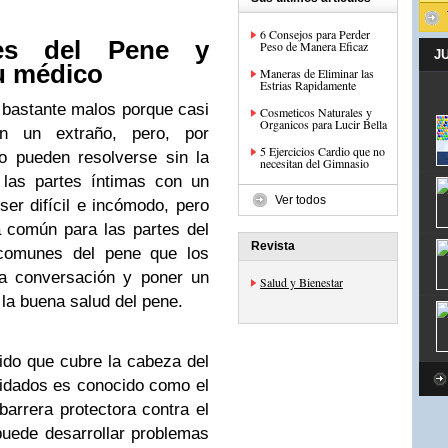
6 Consejos para Perder
es del Pene y
Peso de Manera Eficaz
J
u médico
Maneras de Eliminar las
Estrias Rapidamente
bastante malos porque casi
Cosmeticos Naturales y
Organicos para Lucir Bella
n un extraño, pero, por
5 Ejercicios Cardio que no
o pueden resolverse sin la
necesitan del Gimnasio
las partes íntimas con un
Ver todos
ser difícil e incómodo, pero
ía común para las partes del
Revista
comunes del pene que los
la conversación y poner un
Salud y Bienestar
la buena salud del pene.
jido que cubre la cabeza del
idados es conocido como el
arrera protectora contra el
uede desarrollar problemas