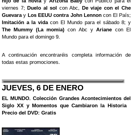
hijo de la novia
y
Arizona Baby
con
Público
para el
viernes 7;
Duelo al sol
con
Abc
,
De viaje con el Che
Guevara
y
Los EEUU contra John Lennon
con
El País
;
Imitación a la vida
con
El Mundo
para el sábado 8; y
The Mummy (La momia)
con
Abc
y
Ariane
con
El
Mundo
para el domingo 9.
A continuación encontraréis completa información de
todas estas promociones.
JUEVES, 6 DE ENERO
EL MUNDO. Colección
Grandes Acontecimientos del
Siglo XX y Momentos que Cambiaron la Historia
Precio del DVD: Gratis