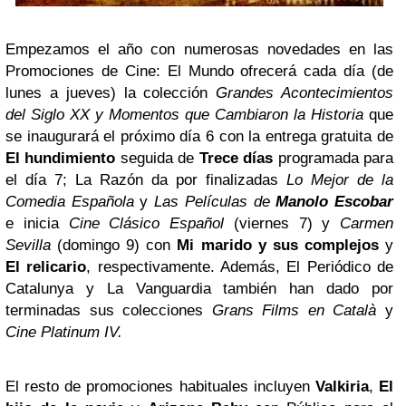
Empezamos el año con numerosas novedades en las
Promociones de Cine:
El Mundo
ofrecerá cada día (de
lunes a jueves) la colección
Grandes Acontecimientos
del Siglo XX y Momentos que Cambiaron la Historia
que
se inaugurará el próximo día 6 con la entrega gratuita de
El hundimiento
seguida de
Trece días
programada para
el día 7;
La Razón
da por finalizadas
Lo Mejor de la
Comedia Española
y
Las Películas de
Manolo Escobar
e inicia
Cine Clásico Español
(viernes 7) y
Carmen
Sevilla
(domingo 9) con
Mi marido y sus complejos
y
El relicario
, respectivamente. Además,
El Periódico de
Catalunya
y
La Vanguardia
también han dado por
terminadas sus colecciones
Grans Films en Català
y
Cine Platinum IV.
El resto de promociones habituales incluyen
Valkiria
,
El