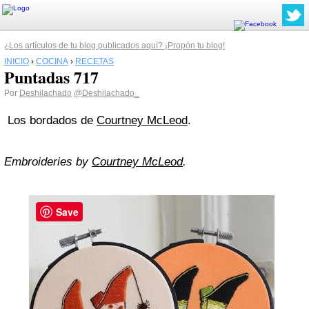
¿Los artículos de tu blog publicados aquí? ¡Propón tu blog!
INICIO
›
COCINA
›
RECETAS
Puntadas 717
Por
Deshilachado
@Deshilachado_
Los bordados de
Courtney McLeod
.
Embroideries by
Courtney McLeod
.
Save