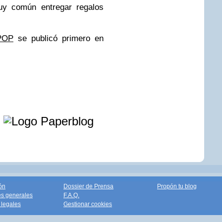
uy común entregar regalos
 POP
se publicó primero en
e
ón
Dossier de Prensa
Propón tu blog
s generales
F.A.Q.
legales
Gestionar cookies