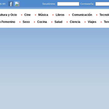
s en
Seudónimo
Contraseña
ltura y Ocio
Cine
Música
Libros
Comunicación
Tecnol
n Femenino
Sexo
Cocina
Salud
Ciencia
Viajes
Ten