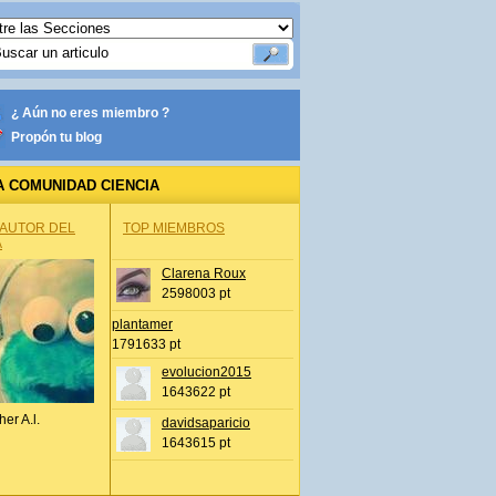
¿ Aún no eres miembro ?
Propón tu blog
A COMUNIDAD CIENCIA
 AUTOR DEL
TOP MIEMBROS
A
Clarena Roux
2598003 pt
plantamer
1791633 pt
evolucion2015
1643622 pt
her A.l.
davidsaparicio
1643615 pt