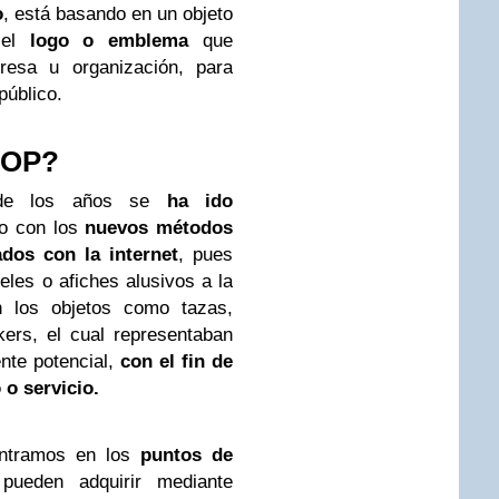
o
, está basando en un objeto
 el
logo o emblema
que
resa u organización, para
público.
 POP?
 de los años se
ha ido
do con los
nuevos métodos
ados con la internet
, pues
eles o afiches alusivos a la
n los objetos como tazas,
ckers, el cual representaban
ente potencial,
con el fin de
 o servicio.
ontramos en los
puntos de
pueden adquirir mediante