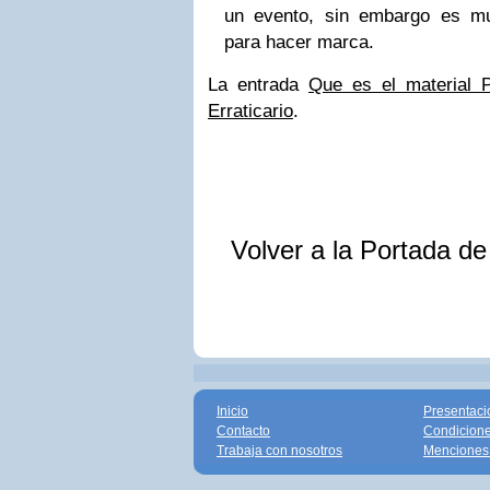
un evento, sin embargo es m
para hacer marca.
La entrada
Que es el material
Erraticario
.
Volver a la Portada d
Inicio
Presentaci
Contacto
Condicione
Trabaja con nosotros
Menciones 