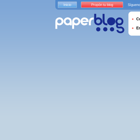
Inicio
Propón tu blog
Sígueno
Cu
E