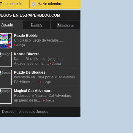
Todo sobre él
Hazte miembro
UEGOS EN ES.PAPERBLOG.COM
Arcade
Casino
Estrategia
Puzzle Bobble
Un clásico juego de Arcade. ......
Juega
Karate Blazers
Karate Blazers es un juego de
Arcade, que forma......
Juega
Puzzle De Bloques
Inventado en 1984 por el ruso Alekséi
Pázhitnov, e......
Juega
Magical Cat Adventure
Redescubre Magical Cat Adventure,
un juego de la......
Juega
Descubrir el espacio Juegos