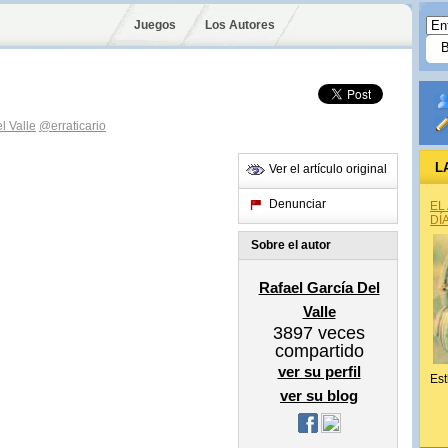
Juegos
Los Autores
l Valle
@erraticario
L
Ver el artículo original
Denunciar
EL
DÍ
Sobre el autor
Rafael García Del
Valle
3897
veces
compartido
ver su perfil
Est
ver su blog