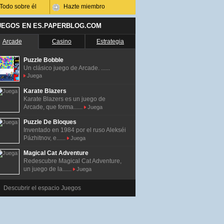
Todo sobre él
Hazte miembro
UEGOS EN ES.PAPERBLOG.COM
Arcade
Casino
Estrategia
Puzzle Bobble
Un clásico juego de Arcade. ......
Juega
Karate Blazers
Karate Blazers es un juego de
Arcade, que forma......
Juega
Puzzle De Bloques
Inventado en 1984 por el ruso Alekséi
Pázhitnov, e......
Juega
Magical Cat Adventure
Redescubre Magical Cat Adventure,
un juego de la......
Juega
Descubrir el espacio Juegos