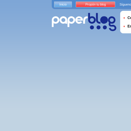
Inicio
Propón tu blog
Sígueno
Cu
E