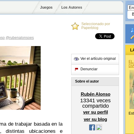
Juegos
Los Autores
Seleccionado por
Paperblog
nso
@rubenalonsoes
L
Ver el artículo original
EL
DÍ
Denunciar
Sobre el autor
Rubén Alonso
13341
veces
compartido
ver su perfil
Est
ver su blog
ma de trabajar basada en la
s, distintas ubicaciones e