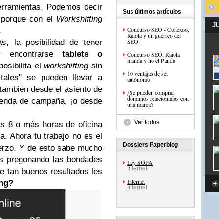
herramientas. Podemos decir
Sus últimos artículos
 porque con el
Workshifting
J
Concurso SEO - Conexoo,
.
Raiola y un guerreo del
SEO
s, la posibilidad de tener
y encontrarse
tablets o
Concurso SEO: Raiola
manda y no el Panda
 posibilita el
workshifting
sin
10 ventajas de ser
tales" se pueden llevar a
autónomo
también desde el asiento de
¿Se pueden comprar
dominios relacionados con
tienda de campaña, ¡o desde
una marca?
Ver todos
las 8 o más horas de oficina
a. Ahora tu trabajo no es el
Dossiers Paperblog
fuerzo. Y de esto sabe mucho
ños pregonando las bondades
Ley SOPA
Internet
e tan buenos resultados les
Internet
ing?
Internet