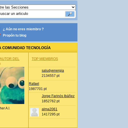
¿ Aún no eres miembro ?
Propón tu blog
A COMUNIDAD TECNOLOGÍA
 AUTOR DEL
TOP MIEMBROS
A
saludyenergia
2134557 pt
Rafael
1987701 pt
Jorge Farinós Ibáñez
1852762 pt
her A.l.
alma2061
1417295 pt