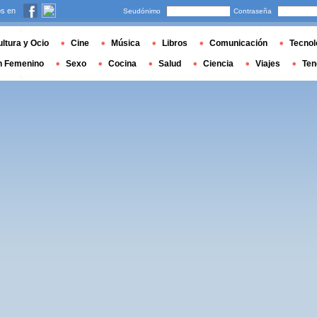
s en
Seudónimo
Contraseña
ltura y Ocio
Cine
Música
Libros
Comunicación
Tecnol
n Femenino
Sexo
Cocina
Salud
Ciencia
Viajes
Ten