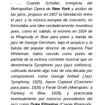
- … Cuando Schüller, trompista del
Metropolitan Opera de
New York
y asiduo de
las jams, propuso en 1957 la hibridación entre
el jazz y la música europea de concierto, no
formulaba una idea verdaderamente novedosa
pues, como es sabido, el estreno en 1924 de
la Rhapsody in Blue para piano y banda de
jazz de George Gershwin, bajo el auspicio y la
batuta del popular director de orquesta Paul
Whiteman, había servido como punto de
partida de la exitosa corriente musical que se
denominaría Symphonic jazz (jazz sinfónico),
cultivada durante algo más de una década por
compositores como George Antheil (Jazz
Symphony, 1925), Aaron Copland (Concierto
para piano, 1926) o Ferde Grofé (Metropolis: a
Fantasy in Blue, 1928), y practicada
eventualmente por músicos procedentes del
jazz como
Duke Ellington
(Creole Rhapsody,