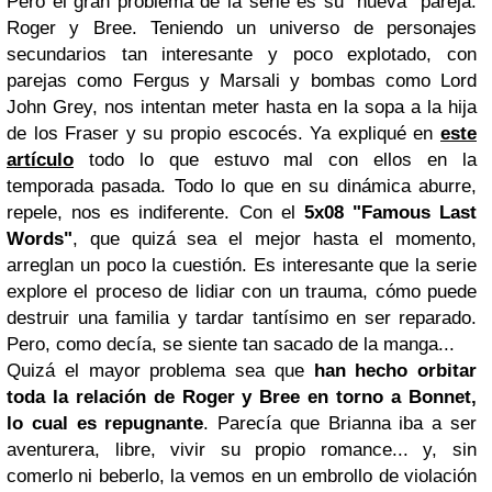
Pero el gran problema de la serie es su "nueva" pareja:
Roger y Bree. Teniendo un universo de personajes
secundarios tan interesante y poco explotado, con
parejas como Fergus y Marsali y bombas como Lord
John Grey, nos intentan meter hasta en la sopa a la hija
de los Fraser y su propio escocés. Ya expliqué en
este
artículo
todo lo que estuvo mal con ellos en la
temporada pasada. Todo lo que en su dinámica aburre,
repele, nos es indiferente. Con el
5x08 "Famous Last
Words"
, que quizá sea el mejor hasta el momento,
arreglan un poco la cuestión. Es interesante que la serie
explore el proceso de lidiar con un trauma, cómo puede
destruir una familia y tardar tantísimo en ser reparado.
Pero, como decía, se siente tan sacado de la manga...
Quizá el mayor problema sea que
han hecho orbitar
toda la relación de Roger y Bree en torno a Bonnet,
lo cual es repugnante
. Parecía que Brianna iba a ser
aventurera, libre, vivir su propio romance... y, sin
comerlo ni beberlo, la vemos en un embrollo de violación