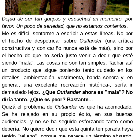
Dejad de ser tan guapos y escuchad un momento, por
favor. Un poco de seriedad, que no estamos contentos.
Me es difícil sentarme a escribir a estas líneas. No por
el hecho de despotricar sobre
Outlander
(una crítica
constructiva y con cariño nunca está de más), sino por
el hecho de que no sería justo venir a decir que esté
siendo "mala". Las cosas no son tan simples. Tachar así
un producto que sigue poniendo tanto cuidado en los
detalles -ambientación, vestimenta, banda sonora y, en
general, una excelente recreación histórica-, sería ir
demasiado lejos.
¿Que
Outlander
ahora es "mala"? No
diría tanto. ¿Que es peor? Bastante...
Quizá el problema de
Outlander
es que ha acomodado.
Se ha relajado en su propio éxito, en sus buenas
audiencias, y no se ha seguido esforzando tanto como
debería. No quiero decir que esta quinta temporada haya
tenido "relleno", porque me parece un término absurdo,