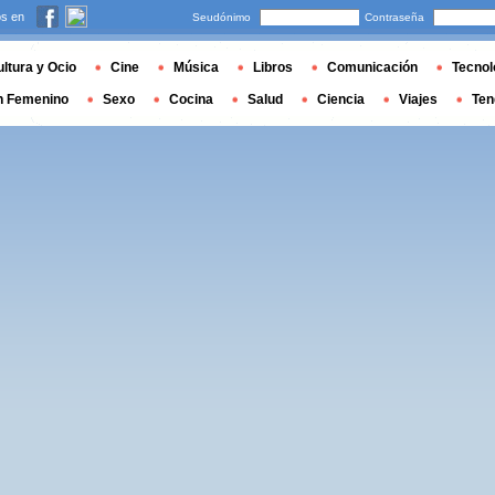
s en
Seudónimo
Contraseña
ltura y Ocio
Cine
Música
Libros
Comunicación
Tecnol
n Femenino
Sexo
Cocina
Salud
Ciencia
Viajes
Ten