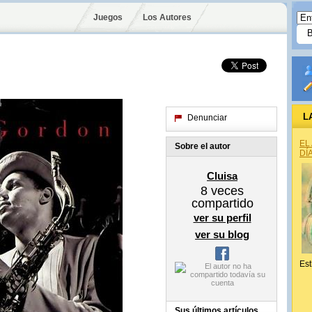
Juegos
Los Autores
L
Denunciar
EL
Sobre el autor
DÍ
Cluisa
8
veces
compartido
ver su perfil
ver su blog
Est
Sus últimos artículos