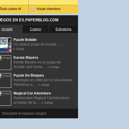
Todo sobre él
Hazte miembro
UEGOS EN ES.PAPERBLOG.COM
Arcade
Casino
Estrategia
Puzzle Bobble
Un clásico juego de Arcade. ......
Juega
Karate Blazers
Karate Blazers es un juego de
Arcade, que forma......
Juega
Puzzle De Bloques
Inventado en 1984 por el ruso Alekséi
Pázhitnov, e......
Juega
Magical Cat Adventure
Redescubre Magical Cat Adventure,
un juego de la......
Juega
Descubrir el espacio Juegos