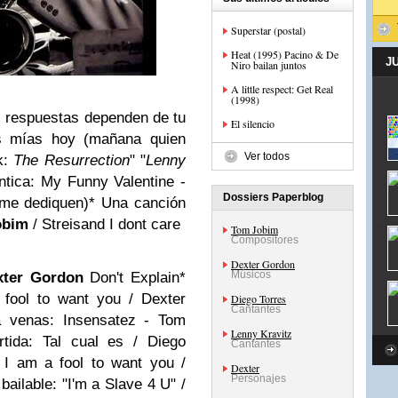
Superstar (postal)
Heat (1995) Pacino & De
J
Niro bailan juntos
A little respect: Get Real
(1998)
as respuestas dependen de tu
El silencio
as mías hoy (mañana quien
Ver todos
k:
The Resurrection
" "
Lenny
tica: My Funny Valentine -
Dossiers Paperblog
 me dediquen)
* Una canción
obim
/ Streisand I dont care
Tom Jobim
Compositores
Dexter Gordon
Músicos
ter
Gordon
Don't Explain
*
 fool to want you /
Dexter
Diego Torres
Cantantes
 venas: Insensatez - Tom
Lenny Kravitz
tida: Tal cual es / Diego
Cantantes
:
I am a fool to want you /
Dexter
Personajes
ailable: "I'm a Slave 4 U" /