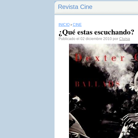
Revista Cine
INICIO
›
CINE
¿Qué estas escuchando?
Publicado el 02 diciembre 2010 por
Cluisa