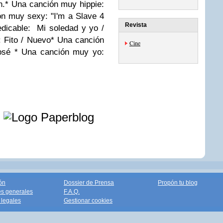
n.
* Una canción muy hippie:
n muy sexy: "I'm a Slave 4
Revista
dicable: Mi soledad y yo /
 Fito / Nuevo
* Una canción
Cine
José
* Una canción muy yo:
e
ón
Dossier de Prensa
Propón tu blog
s generales
F.A.Q.
legales
Gestionar cookies