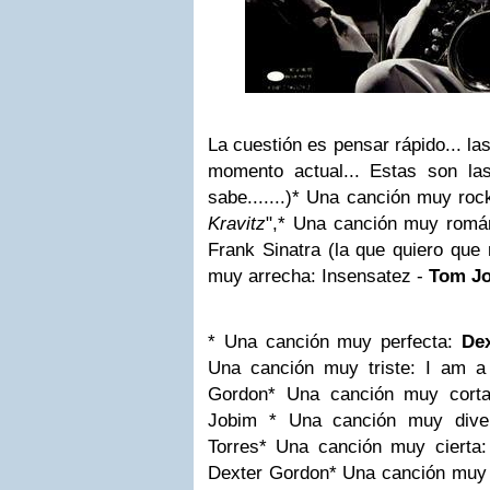
La cuestión es pensar rápido... l
momento actual... Estas son l
sabe.......)
* Una canción muy roc
Kravitz
",
* Una canción muy román
Frank Sinatra (la que quiero que
muy arrecha: Insensatez -
Tom J
* Una canción muy perfecta:
Dex
Una canción muy triste: I am a
Gordon
* Una canción muy corta
Jobim
* Una canción muy diver
Torres
* Una canción muy cierta
Dexter Gordon
* Una canción muy b