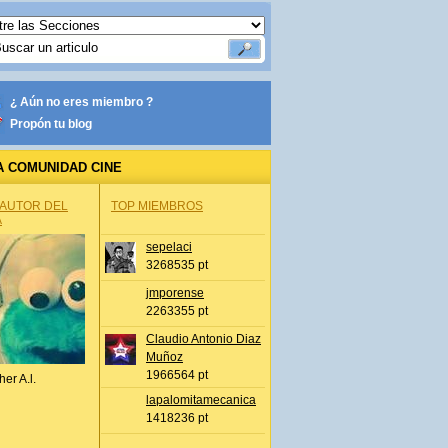
¿ Aún no eres miembro ?
Propón tu blog
A COMUNIDAD CINE
 AUTOR DEL
TOP MIEMBROS
A
sepelaci
3268535 pt
jmporense
2263355 pt
Claudio Antonio Diaz
Muñoz
1966564 pt
her A.l.
lapalomitamecanica
1418236 pt