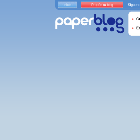
Inicio
Propón tu blog
Sígueno
Cu
E