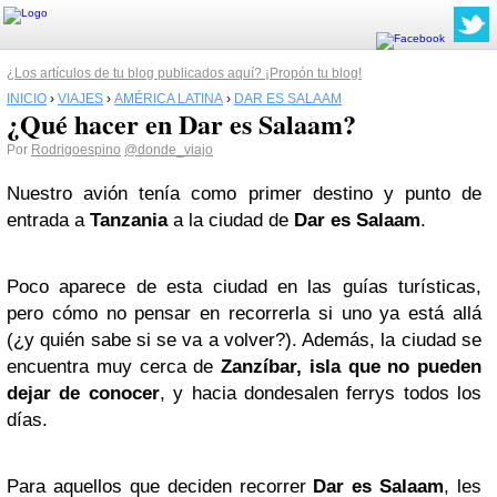
¿Los artículos de tu blog publicados aquí? ¡Propón tu blog!
INICIO
›
VIAJES
›
AMÉRICA LATINA
›
DAR ES SALAAM
¿Qué hacer en Dar es Salaam?
Por
Rodrigoespino
@donde_viajo
Nuestro avión tenía como primer destino y punto de
entrada a
Tanzania
a la ciudad de
Dar es Salaam
.
Poco aparece de esta ciudad en las guías turísticas,
pero cómo no pensar en recorrerla si uno ya está allá
(¿y quién sabe si se va a volver?). Además, la ciudad se
encuentra muy cerca de
Zanzíbar, isla que no pueden
dejar de conocer
, y hacia dondesalen ferrys todos los
días.
Para aquellos que deciden recorrer
Dar es Salaam
, les