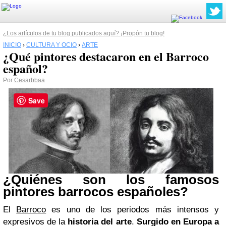
¿Los artículos de tu blog publicados aquí? ¡Propón tu blog!
INICIO
›
CULTURA Y OCIO
›
ARTE
¿Qué pintores destacaron en el Barroco
español?
Por
Cesarbbaa
Save
¿Quiénes son los famosos
pintores barrocos españoles?
El
Barroco
es uno de los periodos más intensos y
expresivos de la
historia del arte
.
Surgido en Europa a